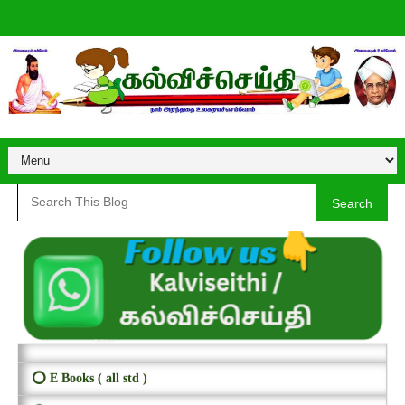
Search
⭕ E Books ( all std )