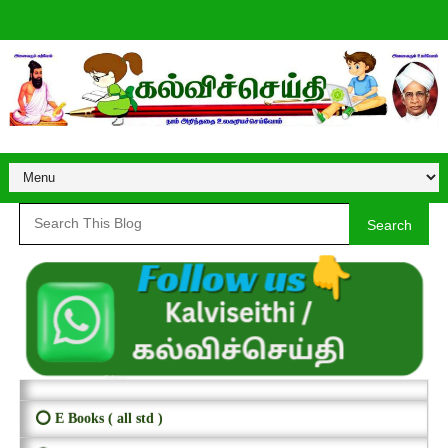
Search
⭕ E Books ( all std )