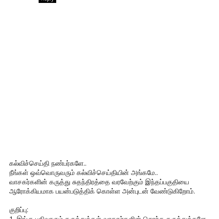
கல்விச்செய்தி நண்பர்களே..
நீங்கள் ஒவ்வொருவரும் கல்விச்செய்தியின் அங்கமே..
வாசகர்களின் கருத்து சுதந்திரத்தை வரவேற்கும் இந்தப்பகுதியை
ஆரோக்கியமாக பயன்படுத்திக் கொள்ள அன்புடன் வேண்டுகிறோம்.
குறிப்பு:
1. இங்கு பதிவாகும் கருத்துக்கள் வாசகர்களின் சொந்த கருத்துக்களே.