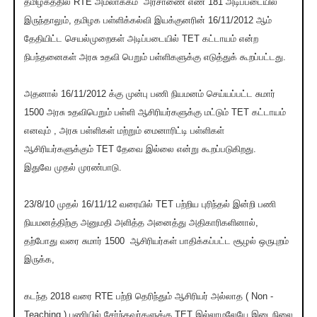
தமிழகத்தில் RTE அமலாக்கம் அரசாணை எண் 181 அடிப்படையில்
இருந்தாலும், தமிழக பள்ளிக்கல்வி இயக்குனரின் 16/11/2012 ஆம்
தேதியிட்ட செயல்முறைகள் அடிப்படையில் TET கட்டாயம் என்ற
நிபந்தனைகள் அரசு உதவி பெறும் பள்ளிகளுக்கு எடுத்துக் கூறப்பட்டது.
அதனால் 16/11/2012 க்கு முன்பு பணி நியமனம் செய்யப்பட்ட சுமார்
1500 அரசு உதவிபெறும் பள்ளி ஆசிரியர்களுக்கு மட்டும் TET கட்டாயம்
எனவும் , அரசு பள்ளிகள் மற்றும் மைனாரிட்டி பள்ளிகள்
ஆசிரியர்களுக்கும் TET தேவை இல்லை என்று கூறப்படுகிறது.
இதுவே முதல் முரண்பாடு.
23/8/10 முதல் 16/11/12 வரையில் TET பற்றிய புரிந்தல் இன்றி பணி
நியமனத்திற்கு அனுமதி அளித்த அனைத்து அதிகாரிகளினால்,
தற்போது வரை சுமார் 1500 ஆசிரியர்கள் பாதிக்கப்பட்ட சூழல் ஒருபுறம்
இருக்க,
கடந்த 2018 வரை RTE பற்றி தெரிந்தும் ஆசிரியர் அல்லாத ( Non -
Teaching ) பணியில் சேர்ந்தவர்களுக்கு TET இல்லாமலேயே இடைநிலை