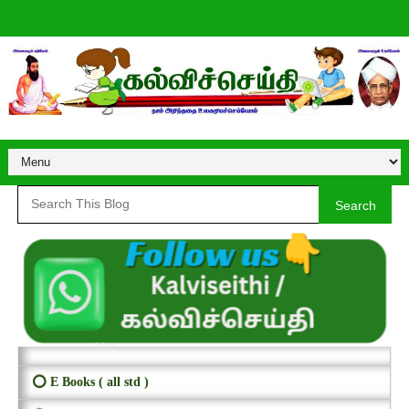
Search
⭕ E Books ( all std )