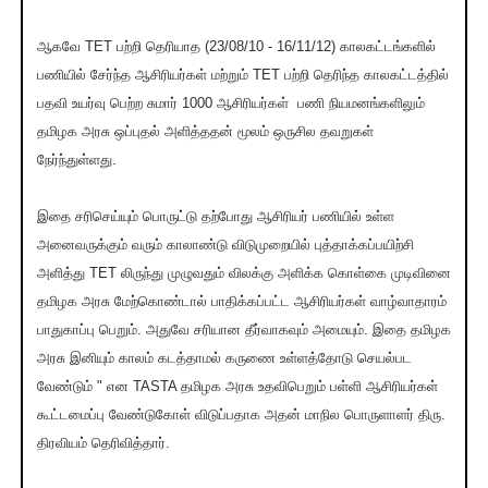
ஆகவே TET பற்றி தெரியாத (23/08/10 - 16/11/12) காலகட்டங்களில்
பணியில் சேர்ந்த ஆசிரியர்கள் மற்றும் TET பற்றி தெரிந்த காலகட்டத்தில்
பதவி உயர்வு பெற்ற சுமார் 1000 ஆசிரியர்கள் பணி நியமனங்களிலும்
தமிழக அரசு ஒப்புதல் அளித்ததன் மூலம் ஒருசில தவறுகள்
நேர்ந்துள்ளது.
இதை சரிசெய்யும் பொருட்டு தற்போது ஆசிரியர் பணியில் உள்ள
அனைவருக்கும் வரும் காலாண்டு விடுமுறையில் புத்தாக்கப்பயிற்சி
அளித்து TET லிருந்து முழுவதும் விலக்கு அளிக்க கொள்கை முடிவினை
தமிழக அரசு மேற்கொண்டால் பாதிக்கப்பட்ட ஆசிரியர்கள் வாழ்வாதாரம்
பாதுகாப்பு பெறும். அதுவே சரியான தீர்வாகவும் அமையும். இதை தமிழக
அரசு இனியும் காலம் கடத்தாமல் கருணை உள்ளத்தோடு செயல்பட
வேண்டும் " என TASTA தமிழக அரசு உதவிபெறும் பள்ளி ஆசிரியர்கள்
கூட்டமைப்பு வேண்டுகோள் விடுப்பதாக அதன் மாநில பொருளாளர் திரு.
திரவியம் தெரிவித்தார்.