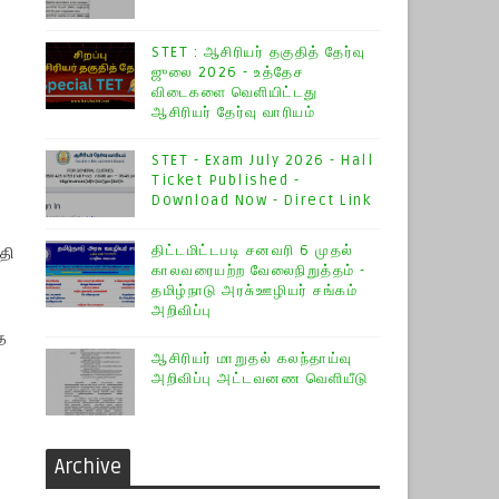
STET : ஆசிரியர் தகுதித் தேர்வு
ஜுலை 2026 - உத்தேச
விடைகளை வெளியிட்டது
ஆசிரியர் தேர்வு வாரியம்
STET - Exam July 2026 - Hall
Ticket Published -
Download Now - Direct Link
தி
திட்டமிட்டபடி சனவரி 6 முதல்
காலவரையற்ற வேலைநிறுத்தம் -
தமிழ்நாடு அரசு்ஊழியர் சங்கம்
அறிவிப்பு
த
ஆசிரியர் மாறுதல் கலந்தாய்வு
அறிவிப்பு அட்டவனண வெளியீடு
Archive