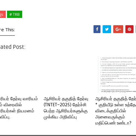
gs
# TRB
re This:
ated Post:
ரியர் தேர்வு வாரியம்
ஆசிரியர் தகுதித் தேர்வு
ஆசிரியர் தகுதித் தேர
ம் விரைவில்
(TNTET–2025) தேர்ச்சி
* குறியீடு உள்ள உத்த
ரியர்கள் நியமனம்
பெற்ற ஆசிரியர்களுக்கு
விடைக்குறிப்பில்
ிப்பு.
முக்கிய அறிவிப்பு
அனைவருக்கும்
மதிப்பெண் உண்டா?