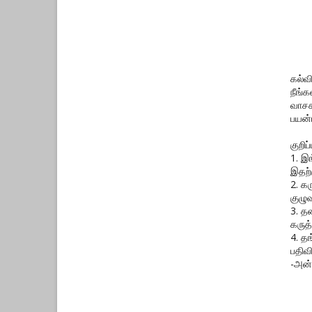
கல்வ
நீங்
வாசக
பயன்
குறிப்ப
1. இ
இதற்
2. க
குழுவ
3. த
கருத்
4. த
பதிவ
-அன்