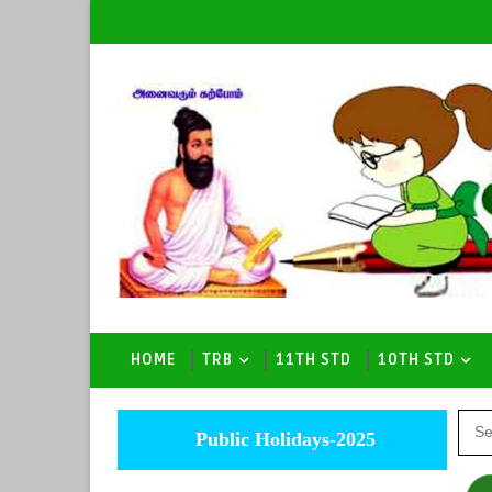
HOME
TRB
11TH STD
10TH STD
Public Holidays-2025