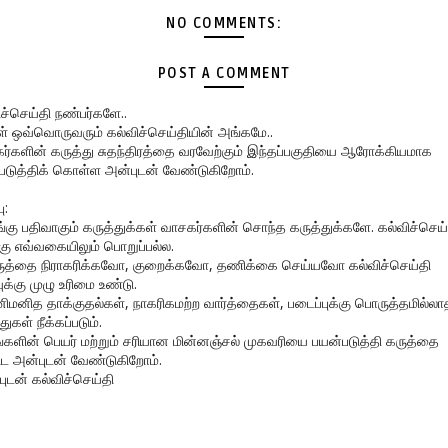
NO COMMENTS:
POST A COMMENT
ிச்செய்தி நண்பர்களே..
கள் ஒவ்வொருவரும் கல்விச்செய்தியின் அங்கமே..
ர்களின் கருத்து சுதந்திரத்தை வரவேற்கும் இந்தப்பகுதியை ஆரோக்கியமாக
படுத்திக் கொள்ள அன்புடன் வேண்டுகிறோம்.
ு:
ங்கு பதிவாகும் கருத்துக்கள் வாசகர்களின் சொந்த கருத்துக்களே. கல்விச்செய்
கு எவ்வகையிலும் பொறுப்பல்ல.
ருத்தை நிராகரிக்கவோ, குறைக்கவோ, தணிக்கை செய்யவோ கல்விச்செய்தி
ுக்கு முழு உரிமை உண்டு.
னிமனித தாக்குதல்கள், நாகரிகமற்ற வார்த்தைகள், படைப்புக்கு பொருத்தமில்லா
துகள் நீக்கப்படும்.
ங்களின் பெயர் மற்றும் சரியான மின்னஞ்சல் முகவரியை பயன்படுத்தி கருத்தை
ிட அன்புடன் வேண்டுகிறோம்.
புடன் கல்விச்செய்தி