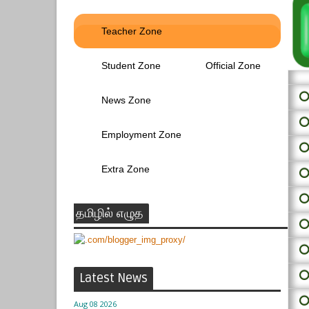
Teacher Zone
Student Zone
Official Zone
⭕ 
News Zone
⭕
Employment Zone
⭕
Extra Zone
⭕
⭕
தமிழில் எழுத
⭕
⭕
⭕
Latest News
⭕
Aug 08 2026