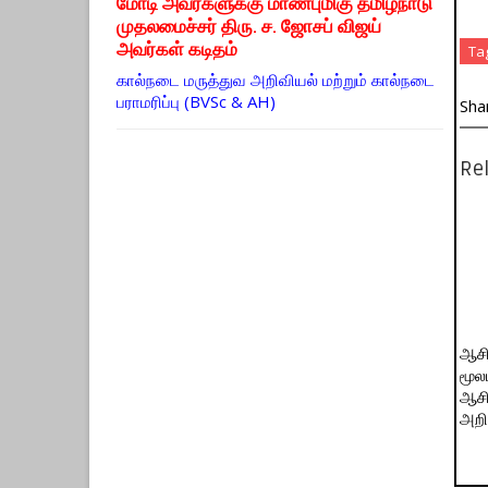
மோடி அவர்களுக்கு மாண்புமிகு தமிழ்நாடு
முதலமைச்சர் திரு. ச. ஜோசப் விஜய்
அவர்கள் கடிதம்
Ta
கால்நடை மருத்துவ அறிவியல் மற்றும் கால்நடை
பராமரிப்பு (BVSc & AH)
Sha
Rel
ஆசி
மூல
ஆசி
அறிவ