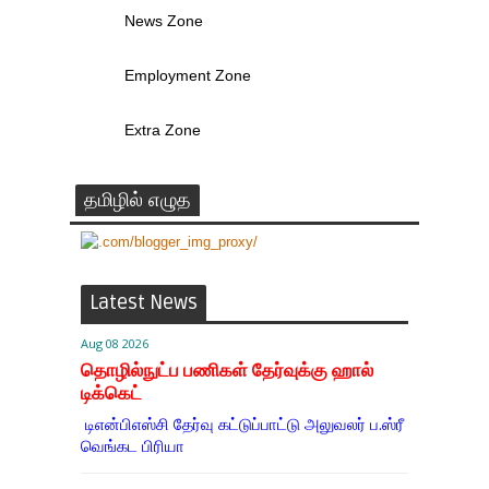
News Zone
Employment Zone
Extra Zone
தமிழில் எழுத
Latest News
Aug 08 2026
தொழில்நுட்ப பணிகள் தேர்வுக்கு ஹால் ​
டிக்கெட்
டிஎன்​பிஎஸ்சி தேர்வு கட்​டுப்​பாட்டு அலு​வலர் ப.ஸ்ரீ
வெங்கட பிரியா