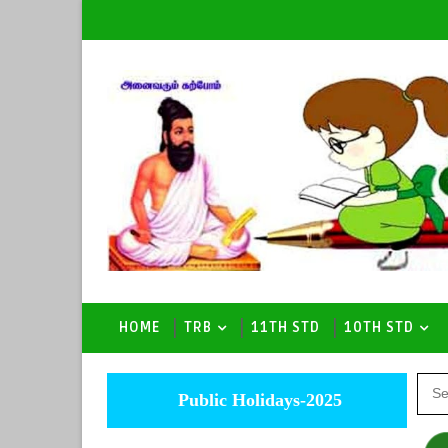
HOME
TRB
11TH STD
10TH STD
Public Holidays-2025