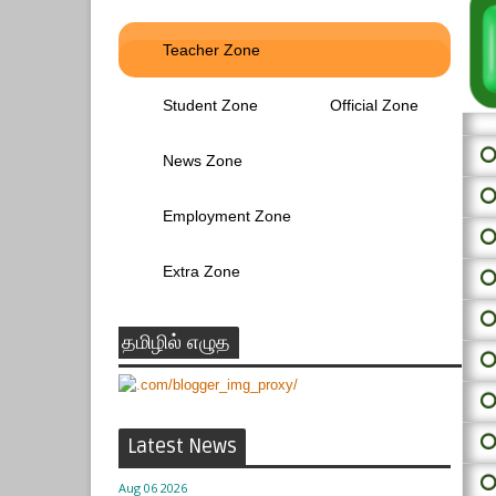
Teacher Zone
Student Zone
Official Zone
⭕ 
News Zone
⭕
Employment Zone
⭕
Extra Zone
⭕
⭕
தமிழில் எழுத
⭕
⭕
⭕
Latest News
⭕
Aug 06 2026