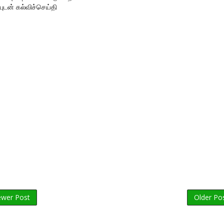
புடன் கல்விச்செய்தி
wer Post
Older Po