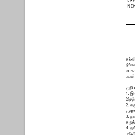
NEW
கல்வ
நீங்
வாசக
பயன்
குறிப்ப
1. இ
இதற்
2. க
குழுவ
3. த
கருத்
4. த
பதிவ