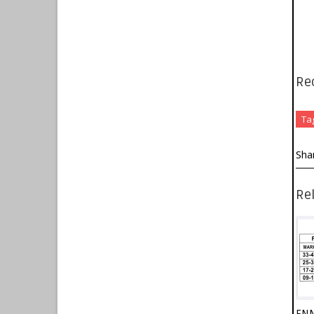
Re
Ta
Sha
Rel
EN