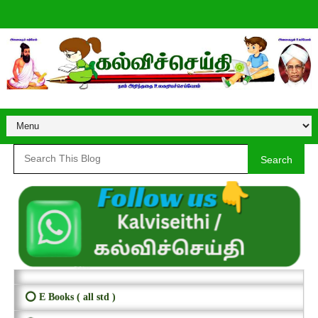
Search
⭕ E Books ( all std )