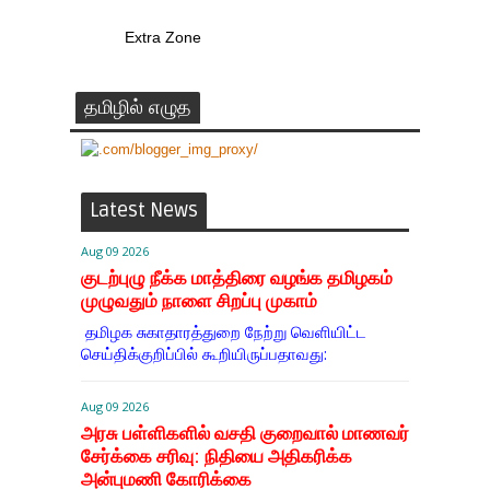
Extra Zone
தமிழில் எழுத
Latest News
Aug 09 2026
குடற்புழு நீக்க மாத்திரை வழங்க தமிழகம்
முழுவதும் நாளை சிறப்பு முகாம்
தமிழக சுகாதாரத்துறை நேற்று வெளியிட்ட
செய்திக்குறிப்பில் கூறியிருப்பதாவது:
Aug 09 2026
அரசு பள்ளிகளில் வசதி குறைவால் மாணவர்
சேர்க்கை சரிவு: நிதியை அதிகரிக்க
அன்புமணி கோரிக்கை