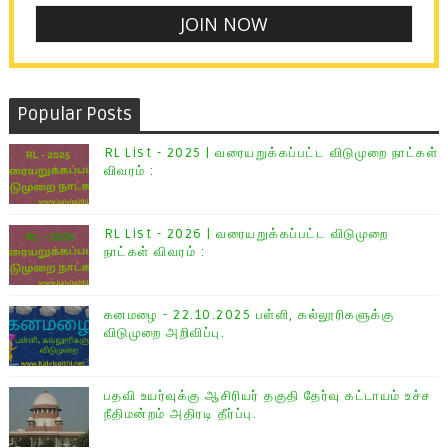
Popular Posts
RL List - 2025 | வரையறுக்கப்பட்ட விடுமுறை நாட்கள்
விவரம் :
RL List - 2026 | வரையறுக்கப்பட்ட விடுமுறை
நாட்கள் விவரம் :
கனமழை - 22.10.2025 பள்ளி, கல்லூரிகளுக்கு
விடுமுறை அறிவிப்பு.
பதவி உயர்வுக்கு ஆசிரியர் தகுதி தேர்வு கட்டாயம் உச்ச
நீதிமன்றம் அதிரடி தீர்ப்பு.