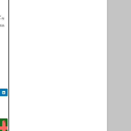
்டி
யாக