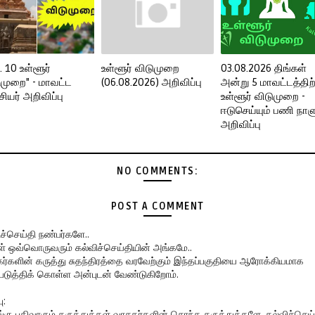
 10 உள்ளூர்
உள்ளூர் விடுமுறை
03.08.2026 திங்கள்
ுமுறை" - மாவட்ட
(06.08.2026) அறிவிப்பு
அன்று 5 மாவட்டத்திற
ியர் அறிவிப்பு
உள்ளூர் விடுமுறை -
ஈடுசெய்யும் பணி நாள
அறிவிப்பு
NO COMMENTS:
POST A COMMENT
ிச்செய்தி நண்பர்களே..
கள் ஒவ்வொருவரும் கல்விச்செய்தியின் அங்கமே..
ர்களின் கருத்து சுதந்திரத்தை வரவேற்கும் இந்தப்பகுதியை ஆரோக்கியமாக
படுத்திக் கொள்ள அன்புடன் வேண்டுகிறோம்.
ு:
ங்கு பதிவாகும் கருத்துக்கள் வாசகர்களின் சொந்த கருத்துக்களே. கல்விச்செய்