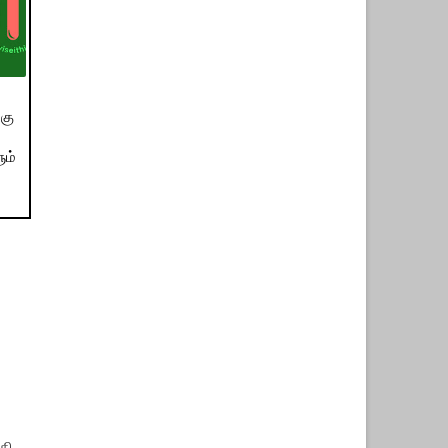
்கு
ும்
தி