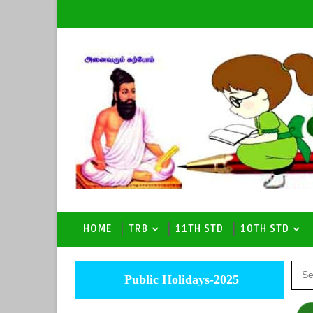
HOME
TRB
11TH STD
10TH STD
Public Holidays-2025