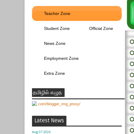
Teacher Zone
Student Zone
Official Zone
⭕ 
News Zone
⭕
Employment Zone
⭕
Extra Zone
⭕
⭕
தமிழில் எழுத
⭕
⭕
⭕
Latest News
⭕
Aug 07 2026