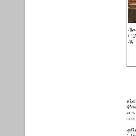
ஆக.
விட
ஆட்ச
கல்வ
நீங்
வாசக
பயன்
குறிப்ப
1. இ