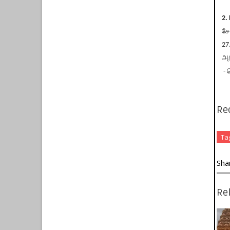
2.
சே
27
அற
- 
Re
Ta
Sha
Rel