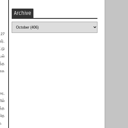
Archive
.27
ர்.
்டு
யல்
ந்த
பாக
ரை,
ில்
த்த
வித
ு.