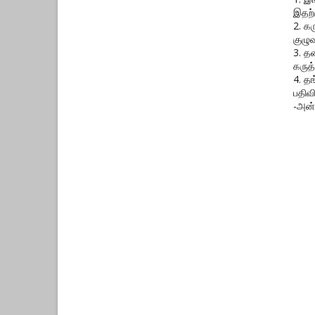
இதற்
2. க
குழுவ
3. த
கருத்
4. த
பதிவ
-அன்