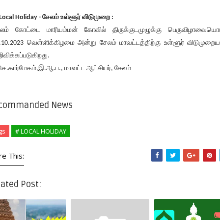
 Local Holiday - சேலம் உள்ளூர் விடுமுறை :
லம் கோட்டை மாரியம்மன் கோவில் திருக்குடமுழுக்கு பெருவிழாவையொட
.10.2023 வெள்ளிக்கிழமை அன்று சேலம் மாவட்டத்திற்கு உள்ளூர் விடுமுறை
ிவிக்கப்படுகிறது.
செ.கார்மேகம்,இ.ஆ.ப., மாவட்ட ஆட்சியர், சேலம்
commanded News
gs
# LOCAL HOLIDAY
re This:
ated Post: