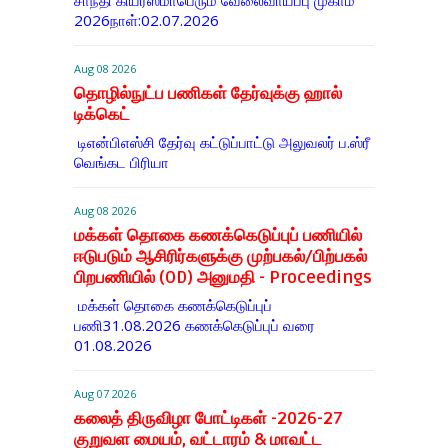
சாந்தி கியர்ஸ்மாபெரும் வேலைவாய்ப்பு முகாம்
2026நாள்:02.07.2026
Aug 08 2026
தொழில்நுட்ப பணிகள் தேர்வுக்கு ஹால் ​
டிக்கெட்
டிஎன்​பிஎஸ்சி தேர்வு கட்​டுப்​பாட்டு அலு​வலர் ப.ஸ்ரீ
வெங்கட பிரியா
Aug 08 2026
மக்கள் தொகை கணக்கெடுப்புப் பணியில்
ஈடுபடும் ஆசிரிர்களுக்கு முற்பகல்/பிற்பகல்
பிறபணியில் (OD) அனுமதி - Proceedings
மக்கள் தொகை கணக்கெடுப்புப்
பணி31.08.2026 கணக்கெடுப்புப் வரை
01.08.2026
Aug 07 2026
கலைத் திருவிழா போட்டிகள் -2026-27
குறுவள மையம், வட்டாரம் & மாவட்ட