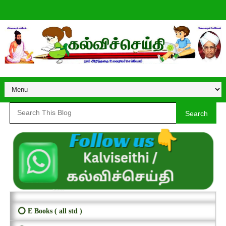
Search
⭕ E Books ( all std )