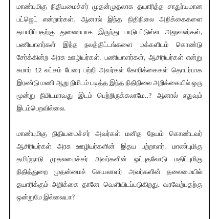
மாண்புமிகு நிதியமைச்சர் முதன்முதலாக தயாரித்த சாதுர்யமான
பட்ஜெட் என்றார்கள். ஆனால் இந்த நிதிநிலை அறிக்கைகளை
தயாரிப்பதற்கு துணையாக இருந்து பாடுபட்டுள்ள அலுவலர்கள்,
பணியாளர்கள் இந்த நலத்திட்டங்களை மக்களிடம் கொண்டு
சேர்க்கின்ற அரசு ஊழியர்கள், பணியாளர்கள், ஆசிரியர்கள் என்று
சுமார் 12 லட்சம் பேரை பற்றி அவர்கள் கோரிக்கைகள் தொடர்பாக
இரண்டு மணி ஆறு நிமிடம் படித்த இந்த நிதிநிலை அறிக்கையில் ஒரு
மூன்று நிமிடமாவது இடம் பெற்றிருக்கலாமே..? ஆனால் எதுவும்
இடம்பெறவில்லை.
மாண்புமிகு நிதியமைச்சர் அவர்கள் மனித நேயம் கொண்டவர்
ஆசிரியர்கள் அரசு ஊழியர்களின் இதய பற்றாளர். மாண்புமிகு
தமிழ்நாடு முதலமைச்சர் அவர்களின் ஒப்புதலோடு மதிப்புமிகு
நிதித்துறை முதன்மைச் செயலாளர் அவர்களின் தலைமையில்
தயாரிக்கும் அறிக்கை தானே வெளியிடப்படுகிறது. வரவேற்பதற்கு
ஒன்றுமே இல்லையா?