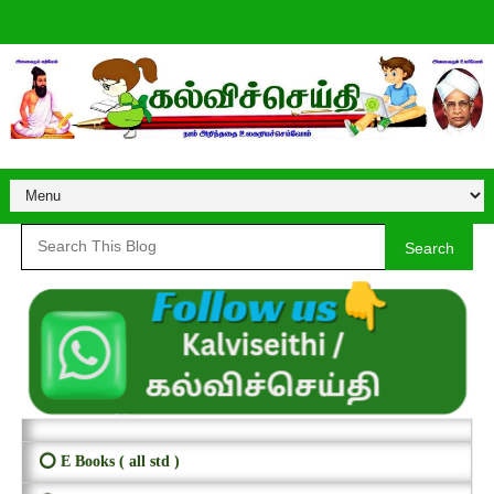
Search
⭕ E Books ( all std )