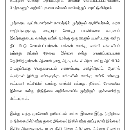
கட்டுதல் போன்ற அறிவிப்புகள் எல்லாம் வெளியிடப்பட்டுள்ளன.
மேற்காணும் அறிவிப்புகளை எல்லாம் வரவேற்றுப் பாராட்டுகிறோம்.
முந்தைய ஆட்சியாளர்கள் காலத்தில் முற்றிலும் ஆசிரியர்கள், அரசு
ஊழியர்களுக்கு எதையும் செய்து பயனில்லை காரணம்
இவர்களுடைய வாக்கு வங்கி நமக்கு ஒரு நாளும் பயன்படாது என்று
திட்டமிட்டு செயல்பட்டார்கள். மக்கள் வாக்கு வங்கி எங்களிடம்
உள்ளது நீங்கள் தேவை இல்லை என்று வெளிப்படையாக
தெரிவித்தார்கள். ஆனால் நமது அரசு, எங்கள் அரசு என்று ஆட்சியில்
அமரும்போது பெருமையுடன் கொண்டாடி மகிழ்ந்தோம். ஆனால்
அவர்கள் இன்று எங்களுக்கு மக்களின் வாக்கு வங்கி உள்ளது.
கூட்டணி கட்சியின் வாக்கு வாங்கி உள்ளது. நீங்கள் தேவையே
இல்லை என்று நிதிநிலை அறிக்கையில் முற்றிலும் புறக்கணித்து
விட்டார்கள்.
இன்று வந்த முரசொலி நாளேட்டில் என்ன இல்லை இந்த நிதிநிலை
அறிக்கையில்? எந்த துறை இல்லை? இதில் எந்த தரப்பு தான் இல்லை?
இதில் அனைவருக்குமான நிதி நிலை அறிக்கை அல்லவா? என்று