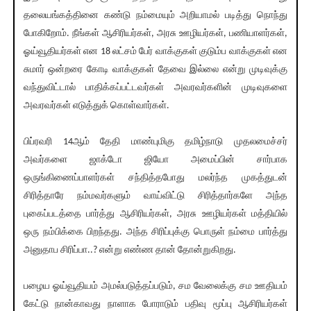
தலையங்கத்தினை கண்டு நம்மையும் அறியாமல் படித்து நொந்து
போகிறோம். நீங்கள் ஆசிரியர்கள், அரசு ஊழியர்கள், பணியாளர்கள்,
ஓய்வூதியர்கள் என 18 லட்சம் பேர் வாக்குகள் குடும்ப வாக்குகள் என
சுமார் ஒன்றரை கோடி வாக்குகள் தேவை இல்லை என்று முடிவுக்கு
வந்துவிட்டால் பாதிக்கப்பட்டவர்கள் அவரவர்களின் முடிவுகளை
அவரவர்கள் எடுத்துக் கொள்வார்கள்.
பிப்ரவரி 14ஆம் தேதி மாண்புமிகு தமிழ்நாடு முதலமைச்சர்
அவர்களை ஜாக்டோ ஜியோ அமைப்பின் சார்பாக
ஒருங்கிணைப்பாளர்கள் சந்தித்தபோது மலர்ந்த முகத்துடன்
சிரித்தாரே நம்மவர்களும் வாய்விட்டு சிரித்தார்களே அந்த
புகைப்படத்தை பார்த்து ஆசிரியர்கள், அரசு ஊழியர்கள் மத்தியில்
ஒரு நம்பிக்கை பிறந்தது. அந்த சிரிப்புக்கு பொருள் நம்மை பார்த்து
அனுதாப சிரிப்பா..? என்று எண்ண தான் தோன்றுகிறது.
பழைய ஓய்வூதியம் அமல்படுத்தப்படும், சம வேலைக்கு சம ஊதியம்
கேட்டு நான்காவது நாளாக போராடும் பதிவு மூப்பு ஆசிரியர்கள்