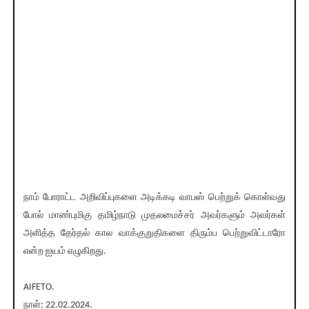
நாம் போராட்ட அறிவிப்புகளை அடிக்கடி வாபஸ் பெற்றுக் கொள்வது
போல் மாண்புமிகு தமிழ்நாடு முதலமைச்சர் அவர்களும் அவர்கள்
அளித்த தேர்தல் கால வாக்குறுதிகளை திரும்ப பெற்றுவிட்டாரோ
என்ற ஐயம் எழுகிறது.
AIFETO.
நாள்: 22.02.2024.