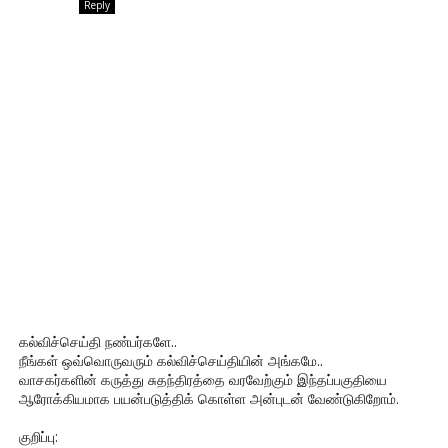
Reply
கல்விச்செய்தி நண்பர்களே..
நீங்கள் ஒவ்வொருவரும் கல்விச்செய்தியின் அங்கமே..
வாசகர்களின் கருத்து சுதந்திரத்தை வரவேற்கும் இந்தப்பகுதியை
ஆரோக்கியமாக பயன்படுத்திக் கொள்ள அன்புடன் வேண்டுகிறோம்.
குறிப்பு: