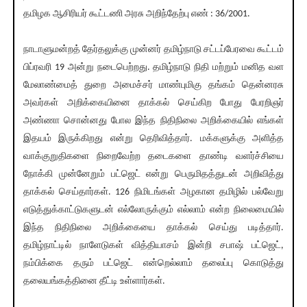
தமிழக ஆசிரியர் கூட்டணி அரசு அறிந்தேற்பு எண் : 36/2001.
நாடாளுமன்றத் தேர்தலுக்கு முன்னர் தமிழ்நாடு சட்டப்பேரவை கூட்டம்
பிப்ரவரி 19 அன்று நடைபெற்றது. தமிழ்நாடு நிதி மற்றும் மனித வள
மேலாண்மைத் துறை அமைச்சர் மாண்புமிகு தங்கம் தென்னரசு
அவர்கள் அறிக்கையினை தாக்கல் செய்கிற போது பேரறிஞர்
அண்ணா சொன்னது போல இந்த நிதிநிலை அறிக்கையில் எங்கள்
இதயம் இருக்கிறது என்று தெரிவித்தார். மக்களுக்கு அளித்த
வாக்குறுதிகளை நிறைவேற்ற தடைகளை தாண்டி வளர்ச்சியை
நோக்கி முன்னேறும் பட்ஜெட் என்று பெருமிதத்துடன் அறிவித்து
தாக்கல் செய்தார்கள். 126 நிமிடங்கள் அழகான தமிழில் பல்வேறு
எடுத்துக்காட்டுகளுடன் எல்லோருக்கும் எல்லாம் என்ற நிலைமையில்
இந்த நிதிநிலை அறிக்கையை தாக்கல் செய்து படித்தார்.
தமிழ்நாட்டில் நாளேடுகள் வித்தியாசம் இன்றி சபாஷ் பட்ஜெட்,
நம்பிக்கை தரும் பட்ஜெட் என்றெல்லாம் தலைப்பு கொடுத்து
தலையங்கத்தினை தீட்டி உள்ளார்கள்.