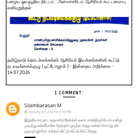
பழைய ஓய்வூதிய திட்டம் : அமைச்சரிடம் ஆசிரியர் கூட்டமைப்பு
வலியுறுத்தல்
தமிழ்நாடு தொடக்கக்கல்வி ஆசிரியர் இயக்கங்களின் கூட்டு
நடவடிக்கைக்குழு ( டிட்டோஜாக் ) - இன்றைய அறிக்கை -
14.07.2026
1 COMMENT:
Silambarasan M
February 23, 2024 at 3:55 PM
இறுதியாக,நாடாளுமன்ற தேர்தல் வரை காத்திருப்போம் என்று
முடித்து உள்ளீர்களே தேர்தல் முடிந்த பிறகு என்ன செய்து விட
முடியும்.ஜால்ரா சத்தம் விட்டு விட்டு கேட்கிறது.