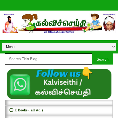
Search
⭕ E Books ( all std )