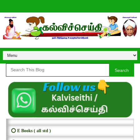
Search
⭕ E Books ( all std )