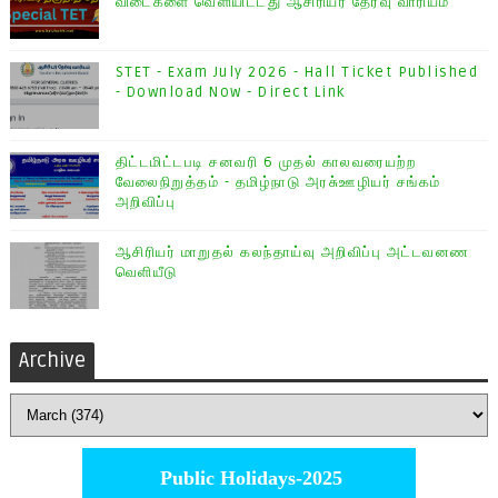
விடைகளை வெளியிட்டது ஆசிரியர் தேர்வு வாரியம்
STET - Exam July 2026 - Hall Ticket Published
- Download Now - Direct Link
திட்டமிட்டபடி சனவரி 6 முதல் காலவரையற்ற
வேலைநிறுத்தம் - தமிழ்நாடு அரசு்ஊழியர் சங்கம்
அறிவிப்பு
ஆசிரியர் மாறுதல் கலந்தாய்வு அறிவிப்பு அட்டவனண
வெளியீடு
Archive
Public Holidays-2025