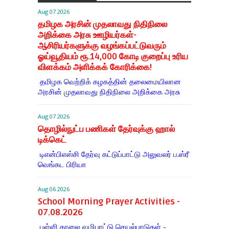
Aug 07 2026
தமிழக அரசின் முதலாவது நிதிநிலை
அறிக்கை அரசு ஊழியர்கள்-
ஆசிரியர்களுக்கு வழங்கப்பட்டுவரும்
ஓய்வூதியம் ரூ.14,000 கோடி குறைப்பு உரிய
விளக்கம் அளிக்கக் கோரிக்கை!
தமிழக வெற்றிக் கழகத்தின் தலைமையிலான
அரசின் முதலாவது நிதிநிலை அறிக்கை அரசு
Aug 07 2026
தொழில்நுட்ப பணிகள் தேர்வுக்கு ஹால் ​
டிக்கெட்
டிஎன்​பிஎஸ்சி தேர்வு கட்​டுப்​பாட்டு அலு​வலர் ப.ஸ்ரீ
வெங்கட பிரியா
Aug 06 2026
School Morning Prayer Activities -
07.08.2026
பள்ளி காலை வழிபாட்டு செயல்பாடுகள் -