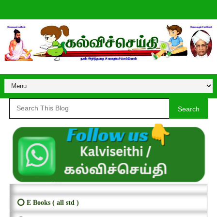
Search
⭕ E Books ( all std )