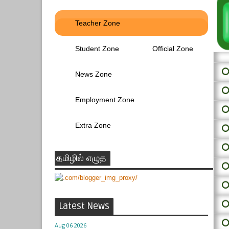
Teacher Zone
Student Zone
Official Zone
⭕ 
News Zone
⭕
Employment Zone
⭕
Extra Zone
⭕
⭕
தமிழில் எழுத
⭕
⭕
⭕
Latest News
⭕
Aug 06 2026