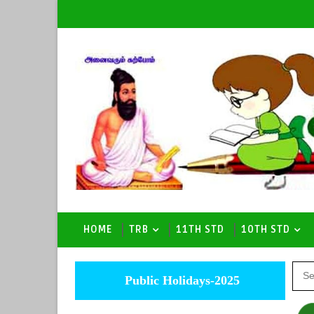
HOME
TRB
11TH STD
10TH STD
Public Holidays-2025