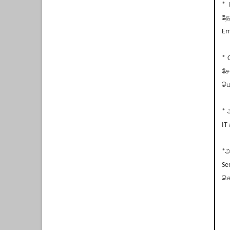
* 
தே
Em
* 
சே
மெ
* 
IT
*அ
Se
கொ