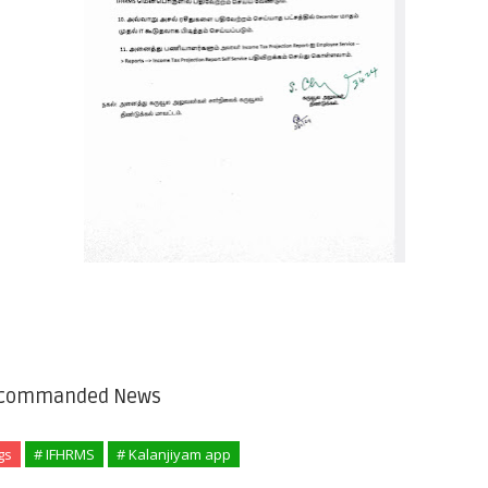
commanded News
gs
# IFHRMS
# Kalanjiyam app