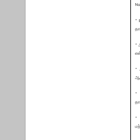
Nu
* 
தா
* 
என
* 
ஆக
* 
தா
* 
மற