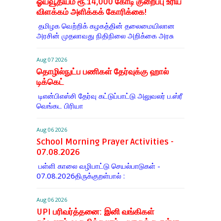
ஓய்வூதியம் ரூ.14,000 கோடி குறைப்பு உரிய
விளக்கம் அளிக்கக் கோரிக்கை!
தமிழக வெற்றிக் கழகத்தின் தலைமையிலான
அரசின் முதலாவது நிதிநிலை அறிக்கை அரசு
Aug 07 2026
தொழில்நுட்ப பணிகள் தேர்வுக்கு ஹால் ​
டிக்கெட்
டிஎன்​பிஎஸ்சி தேர்வு கட்​டுப்​பாட்டு அலு​வலர் ப.ஸ்ரீ
வெங்கட பிரியா
Aug 06 2026
School Morning Prayer Activities -
07.08.2026
பள்ளி காலை வழிபாட்டு செயல்பாடுகள் -
07.08.2026திருக்குறள்பால் :
Aug 06 2026
UPI பரிவர்த்தனை: இனி வங்கிகள்