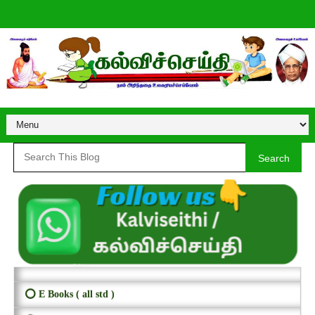
Search
⭕ E Books ( all std )