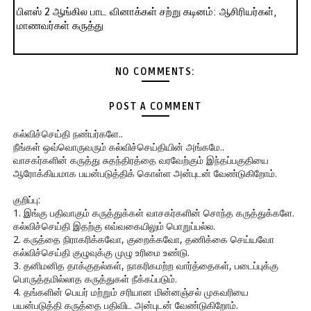
பிளஸ் 2 ஆங்கில பாட வினாக்கள் சற்று கடினம்: ஆசிரியர்கள்,
மாணவர்கள் கருத்து
NO COMMENTS:
POST A COMMENT
கல்விச்செய்தி நண்பர்களே..
நீங்கள் ஒவ்வொருவரும் கல்விச்செய்தியின் அங்கமே..
வாசகர்களின் கருத்து சுதந்திரத்தை வரவேற்கும் இந்தப்பகுதியை
ஆரோக்கியமாக பயன்படுத்திக் கொள்ள அன்புடன் வேண்டுகிறோம்.
குறிப்பு:
1. இங்கு பதிவாகும் கருத்துக்கள் வாசகர்களின் சொந்த கருத்துக்களே.
கல்விச்செய்தி இதற்கு எவ்வகையிலும் பொறுப்பல்ல.
2. கருத்தை நிராகரிக்கவோ, குறைக்கவோ, தணிக்கை செய்யவோ
கல்விச்செய்தி குழுவுக்கு முழு உரிமை உண்டு.
3. தனிமனித தாக்குதல்கள், நாகரிகமற்ற வார்த்தைகள், படைப்புக்கு
பொருத்தமில்லாத கருத்துகள் நீக்கப்படும்.
4. தங்களின் பெயர் மற்றும் சரியான மின்னஞ்சல் முகவரியை
பயன்படுத்தி கருத்தை பதிவிட அன்புடன் வேண்டுகிறோம்.