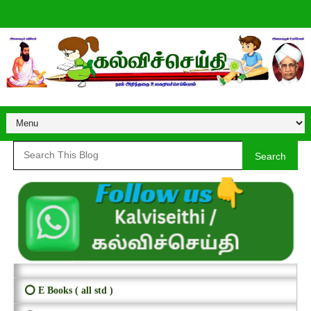
Search
⭕ E Books ( all std )