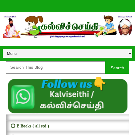
Search
⭕ E Books ( all std )