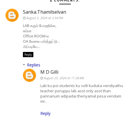
2 COMMENTS:
Sanka.Thamilselvan
August 2, 2024 at 2:54 PM
LAB ககும் போறதில்ல,
சும்மா
Office ROOM ல
OA வேலை பார்த்துட்டு...
அப்படியே...
Reply
Replies
M D Gilli
August 25, 2024 at 11:28 AM
Lab ku poi students ku solli kuduka vendiyathu
teacher poruppu lab asst only asst than
pannanum adipadai theriyamal pesa vendam
mr..
Reply