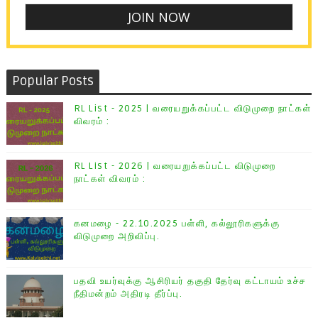
Popular Posts
RL List - 2025 | வரையறுக்கப்பட்ட விடுமுறை நாட்கள்
விவரம் :
RL List - 2026 | வரையறுக்கப்பட்ட விடுமுறை
நாட்கள் விவரம் :
கனமழை - 22.10.2025 பள்ளி, கல்லூரிகளுக்கு
விடுமுறை அறிவிப்பு.
பதவி உயர்வுக்கு ஆசிரியர் தகுதி தேர்வு கட்டாயம் உச்ச
நீதிமன்றம் அதிரடி தீர்ப்பு.