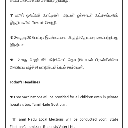
கல்வி அமைச்சகம் தெரிவித்துள்ளது.
🍄பாரீஸ் ஒலிம்பிக் போட்டிகள்: ஆடவர் ஒற்றையர் பேட்மிண்டனில்
இந்தியாவின் பிரனாய் வெற்றி.
🍄2-வது டி20 போட்டி: இலங்கையை வீழ்த்தி தொடரை கைப்பற்றியது
இந்தியா.
🍄 2-வது மேஜர் லீக் கிரிக்கெட் தொடரில் சான் பிரான்சிஸ்கோ
அணியை வீழ்த்தி வாஷிங்டன் ப்ரீடம் சாம்பியன்.
Today's Headlines
🍄Free vaccinations will be provided for all children even in private
hospitals too: Tamil Nadu Govt plan.
🍄Tamil Nadu Local Elections will be conducted Soon: State
Election Commission Requests Voter List.