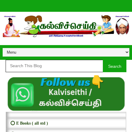
Search
⭕ E Books ( all std )