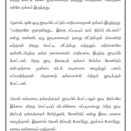
விறகு வெட்டி எல்லா ஜாடிகளையும் திறந்து பார்த்தான். அவற்றின்
உள்ளே தங்கம் இருந்தது.
ஆனால், ஒரே ஒரு ஜாடியில் மட்டும் பாதியளவுதான் தங்கம் இருந்தது.
“பாதிதானே குறைகிறது… இதை எப்படியும் நாம் நிரப்பி விடலாம்”
என்று எண்ணி, ஏழு ஜாடிகளையும் தனது வீட்டுக்குக் கொண்டு
வந்தான் விறகு வெட்டி. வீட்டுக்கு வந்ததும், ஏற்கெனவே
தன்னிடமிருந்த தங்க நகைகளைப் பாதியளவு இருந்த ஜாடியில்
போட்டான். பிறகு ஜாடி நிறையத் தங்கம் சேர்க்க வேண்டும்
என்பதற்காக முன்பை விடக் கடினமாக உழைத்துப் பணம்
சம்பாதித்தான். அதனைத் தங்கமாக்கி அந்தச் ஜாடிக்குள்
போட்டான்.
அவன் எவ்வளவு தங்கத்தைச் ஜாடியில் போட்டாலும் ஜாடி நிரம்பவே
இல்லை. விறகு வெட்டியும் விடவில்லை, எப்படியாவது அந்த ஜாடி
நிரம்பத் தங்கத்தைச் சேர்த்துவிட வேண்டும் என்று இரவு பகலாக
உழைத்தான். இதனால் அவன் நிம்மதி போயிற்று, தூக்கம் போயிற்று.
உணவு உண்ணவும் மறந்தான்.