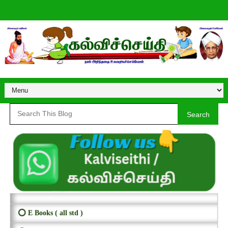
Search
⭕ E Books ( all std )