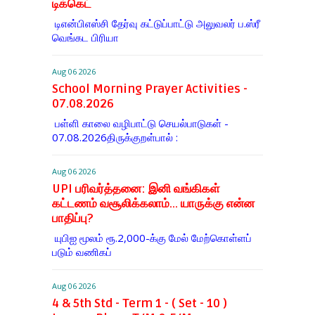
டிக்கெட்
டிஎன்​பிஎஸ்சி தேர்வு கட்​டுப்​பாட்டு அலு​வலர் ப.ஸ்ரீ
வெங்கட பிரியா
Aug 06 2026
School Morning Prayer Activities -
07.08.2026
பள்ளி காலை வழிபாட்டு செயல்பாடுகள் -
07.08.2026திருக்குறள்பால் :
Aug 06 2026
UPI பரிவர்த்தனை: இனி வங்கிகள்
கட்டணம் வசூலிக்கலாம்... யாருக்கு என்ன
பாதிப்பு?
யுபிஐ மூலம் ரூ.2,000-க்கு மேல் மேற்​கொள்​ளப்​
படும் வணி​கப்
Aug 06 2026
4 & 5th Std - Term 1 - ( Set - 10 )