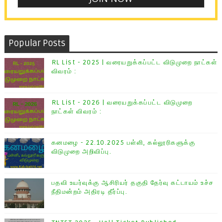
Popular Posts
RL List - 2025 | வரையறுக்கப்பட்ட விடுமுறை நாட்கள்
விவரம் :
RL List - 2026 | வரையறுக்கப்பட்ட விடுமுறை
நாட்கள் விவரம் :
கனமழை - 22.10.2025 பள்ளி, கல்லூரிகளுக்கு
விடுமுறை அறிவிப்பு.
பதவி உயர்வுக்கு ஆசிரியர் தகுதி தேர்வு கட்டாயம் உச்ச
நீதிமன்றம் அதிரடி தீர்ப்பு.