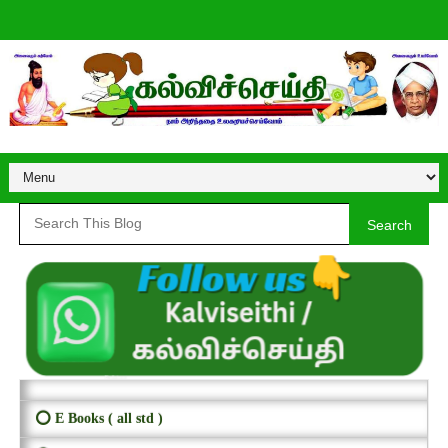
Search
⭕ E Books ( all std )