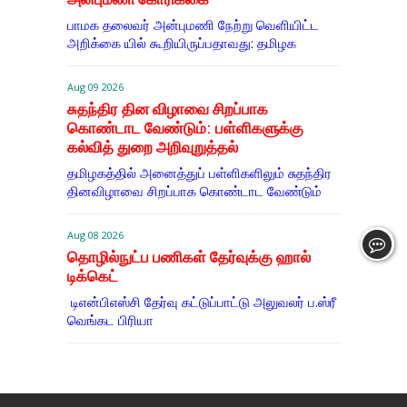
பாமக தலைவர் அன்புமணி நேற்று வெளியிட்ட
அறிக்கை யில் கூறியிருப்பதாவது: தமிழக
Aug 09 2026
சுதந்திர தின விழாவை சிறப்பாக
கொண்டாட வேண்டும்: பள்ளிகளுக்கு
கல்வித் துறை அறிவுறுத்தல்
தமிழகத்தில் அனைத்துப் பள்ளிகளிலும் சுதந்திர
தினவிழாவை சிறப்பாக கொண்டாட வேண்டும்
Aug 08 2026
தொழில்நுட்ப பணிகள் தேர்வுக்கு ஹால் ​
டிக்கெட்
டிஎன்​பிஎஸ்சி தேர்வு கட்​டுப்​பாட்டு அலு​வலர் ப.ஸ்ரீ
வெங்கட பிரியா