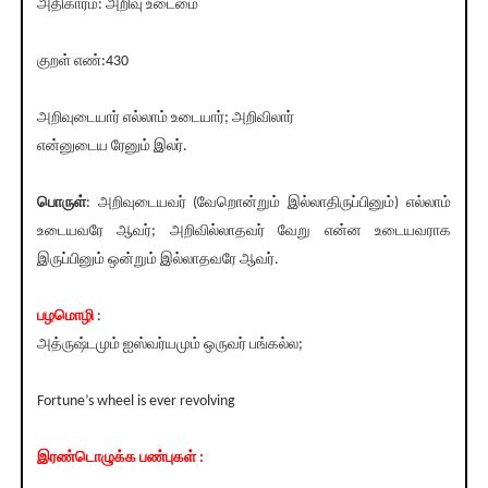
அதிகாரம்: அறிவு உடைமை
குறள் எண்:430
அறிவுடையார் எல்லாம் உடையார்; அறிவிலார்
என்னுடைய ரேனும் இலர்.
பொருள்
: அறிவுடையவர் (வேறொன்றும் இல்லாதிருப்பினும்) எல்லாம்
உடையவரே ஆவர்; அறிவில்லாதவர் வேறு என்ன உடையவராக
இருப்பினும் ஒன்றும் இல்லாதவரே ஆவர்.
பழமொழி
:
அத்ருஷ்டமும் ஐஸ்வர்யமும் ஒருவர் பங்கல்ல;
Fortune’s wheel is ever revolving
இரண்டொழுக்க பண்புகள் :