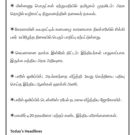
🌟மின்னணு பொருட்கள் ஏற்றுமதியில் தமிழகம் முதலிடம்: அரசு
தொழில் வழிகாட்டி நிறுவனத்தின் தலைவர் தகவல்.
🌟கேரளாவின் வயநாட்டில் கனமழை காரணமாக நிலச்சரிவில் சிக்கி
பலர் உயிரிழந்த நிலையில் பெரும் பாதிப்பு ஏற்பட்டுள்ளது.
🌟லெபனானை தாக்க இஸ்ரேல் திட்டம்: இந்தியர்கள் பாதுகாப்பாக
இருக்க மத்திய அரசு அறிவுரை.
🌟பாரீஸ் ஒலிம்பிக்; அயர்லாந்தை வீழ்த்தி 2வது வெற்றியை பதிவு
செய்த இந்திய ஆண்கள் ஹாக்கி அணி.
🌟பாரீஸ் ஒலிம்பிக் டென்னிஸ்: ரபேல் நடாலை வீழ்த்திய ஜோகோவிச்.
🌟மகளிர் டி20 தரவரிசை: ஏற்றம் கண்ட இந்திய வீராங்கனைகள்.
Today's Headlines