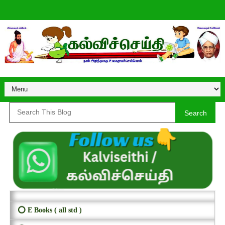
Search
⭕ E Books ( all std )