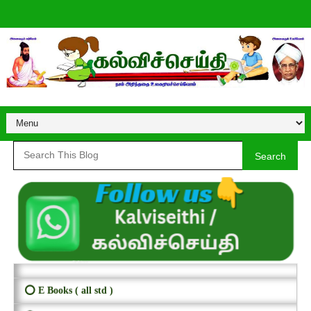
Search
⭕ E Books ( all std )