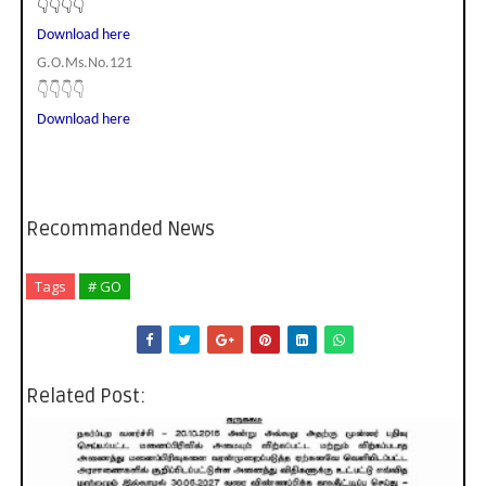
👇👇👇👇
Download here
G.O.Ms.No.121
👇👇👇👇
Download here
Recommanded News
Tags
# GO
Related Post: