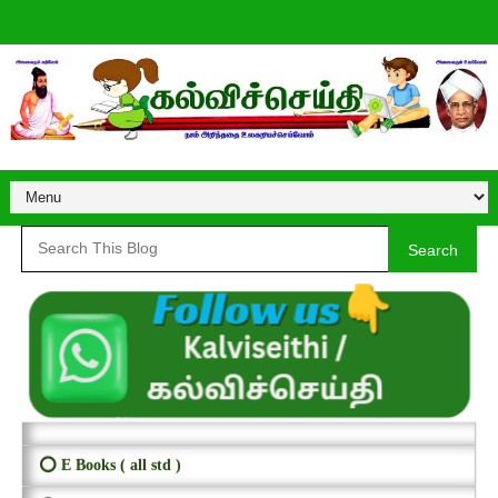
Search
⭕ E Books ( all std )