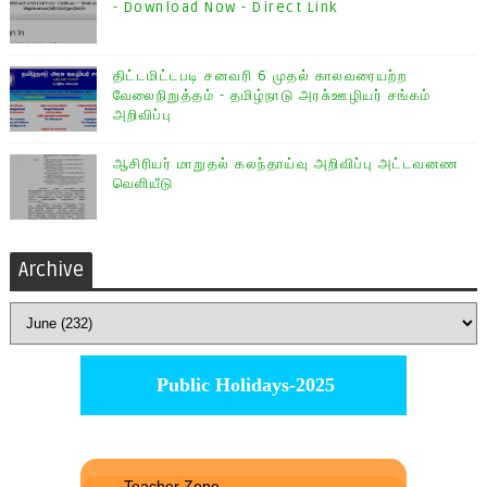
- Download Now - Direct Link
திட்டமிட்டபடி சனவரி 6 முதல் காலவரையற்ற
வேலைநிறுத்தம் - தமிழ்நாடு அரசு்ஊழியர் சங்கம்
அறிவிப்பு
ஆசிரியர் மாறுதல் கலந்தாய்வு அறிவிப்பு அட்டவனண
வெளியீடு
Archive
Public Holidays-2025
Teacher Zone