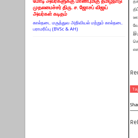
மோடி அவர்களுக்கு மாண்புமிகு தமிழ்நாடு
தக
முதலமைச்சர் திரு. ச. ஜோசப் விஜய்
தி
அவர்கள் கடிதம்
ஊழ
கால்நடை மருத்துவ அறிவியல் மற்றும் கால்நடை
வே
பராமரிப்பு (BVSc & AH)
இர
செ
எண
Re
Ta
Sha
Rel