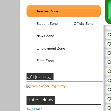
Teacher Zone
Student Zone
Official Zone
⭕ 
News Zone
⭕
Employment Zone
⭕
Extra Zone
⭕
⭕
தமிழில் எழுத
⭕
⭕
⭕
Latest News
⭕
Aug 08 2026