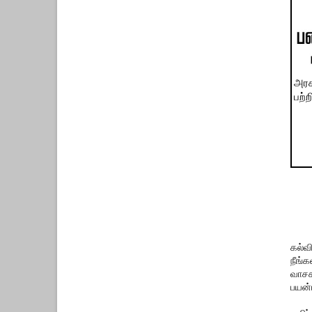
அரச
பற்
கல்வ
நீங்
வாசக
பயன்