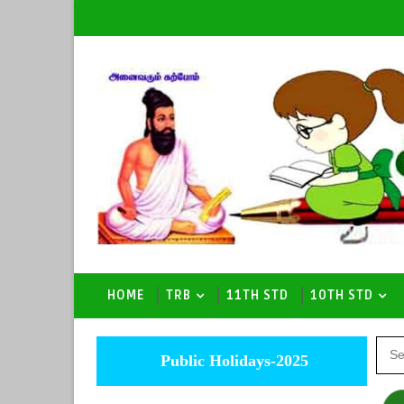
HOME
TRB
11TH STD
10TH STD
Public Holidays-2025