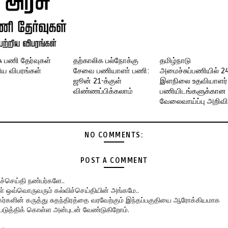
ு பணி தேர்வுகள்
தற்காலிக பல்நோக்கு
தமிழ்நாடு
றிய விபரங்கள்
சேவை பணியாளா் பணி:
அமைச்சுப்பணியில் 2
ஜூன் 21-க்குள்
இளநிலை உதவியாளர்
விண்ணப்பிக்கலாம்
பணியிடங்களுக்கான
வேலைவாய்ப்பு அறிவிப்
NO COMMENTS:
POST A COMMENT
ிச்செய்தி நண்பர்களே..
கள் ஒவ்வொருவரும் கல்விச்செய்தியின் அங்கமே..
ர்களின் கருத்து சுதந்திரத்தை வரவேற்கும் இந்தப்பகுதியை ஆரோக்கியமாக
படுத்திக் கொள்ள அன்புடன் வேண்டுகிறோம்.