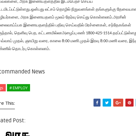
வல்களை, அரசு இணையதளத்தில் இடம்பெறச் செய்ய
ட்டமிடப்பட்டுள்ளது.ஒன்பது லட்சம் தொழில் நிறுவனங்கள் தங்களுக்கு தேவையா
ியர்களை, அரசு இணையதளம் மூலம் தேர்வு செய்து கொள்ளலாம்.அரசின்
லைவாய்ப்பக இணையதளத்தில் பதிவு செய்வதில் பிரச்னைகள், சந்தேகங்கள்
ுந்தால், தெளிவு பெற, கட்டணமில்லாஅழைப்பு எண் 1800-425-1514 தரப்பட்டுள்ளத
வ்வாய் முதல், ஞாயிறு வரை, காலை 8:00 மணி முதல் இரவு 8:00 மணி வரை, இந
்ணில் தொடர்பு கொள்ளலாம்.
commanded News
gs
# EMPLOY
re This:
ated Post: