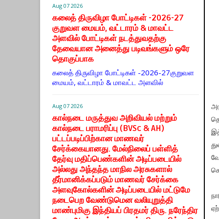
Aug 07 2026
கலைத் திருவிழா போட்டிகள் -2026-27
குறுவள மையம், வட்டாரம் & மாவட்ட
அளவில் போட்டிகள் நடத்துவதற்கு
தேவையான அனைத்து படிவங்களும் ஒரே
தொகுப்பாக
கலைத் திருவிழா போட்டிகள் -2026-27குறுவள
மையம், வட்டாரம் & மாவட்ட அளவில்
Aug 07 2026
அர
கால்நடை மருத்துவ அறிவியல் மற்றும்
தொ
கால்நடை பராமரிப்பு (BVSc & AH)
இத
பட்டப்படிப்பிற்கான மாணவர்
து
சேர்க்கையானது. மேல்நிலைப் பள்ளித்
தேர்வு மதிப்பெண்களின் அடிப்படையில்
வே
அல்லது அந்தந்த மாநில அரசுகளால்
செ
தீர்மானிக்கப்படும் மாணவர் சேர்க்கை
அளவுகோல்களின் அடிப்படையில் மட்டுமே
நா
நடைபெற வேண்டுமென வலியுறுத்தி
ஏற
மாண்புமிகு இந்தியப் பிரதமர் திரு. நரேந்திர