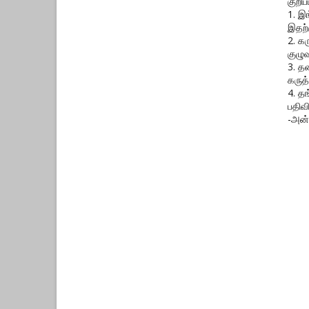
குறிப்ப
1. இ
இதற்
2. க
குழுவ
3. த
கருத்
4. த
பதிவ
-அன்