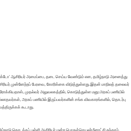
க்டோ' ஆசிரியர் அமைப்பை, தடை செய்ய வேண்டும் என, தமிழ்நாடு அனைத்து
ிரியர் முன்னேற்றப் பேரவை, கோரிக்கை விடுத்துள்ளது.இதன் மாநிலத் தலைவர்
ோக்கியதாஸ், முதல்வர் அலுவலகத்தில், கொடுத்துள்ள மனு:அரசுப் பணியில்
்லாதவர்கள், அரசுப் பணியில் இருப்பவர்களின் சங்க விவகாரங்களில், தொடர்பு
த்திருக்கக் கூடாது.
ிழ்நாடு தொடக்கப் பள்ளி ஆசிரியர் மன்ற பொதுச்செயலர்மீனாட்சி சுந்தரம்,