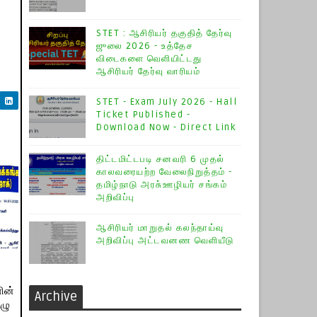
STET : ஆசிரியர் தகுதித் தேர்வு
ஜுலை 2026 - உத்தேச
விடைகளை வெளியிட்டது
ஆசிரியர் தேர்வு வாரியம்
STET - Exam July 2026 - Hall
Ticket Published -
Download Now - Direct Link
திட்டமிட்டபடி சனவரி 6 முதல்
காலவரையற்ற வேலைநிறுத்தம் -
தமிழ்நாடு அரசு்ஊழியர் சங்கம்
அறிவிப்பு
ஆசிரியர் மாறுதல் கலந்தாய்வு
அறிவிப்பு அட்டவனண வெளியீடு
ின்
Archive
ுழு