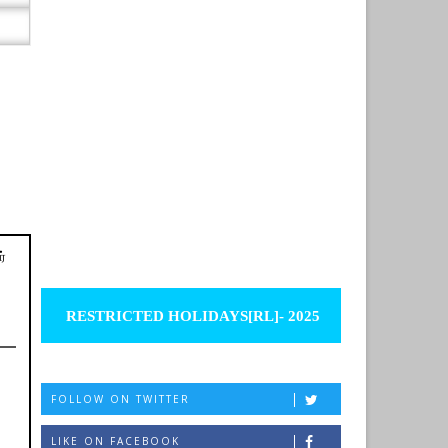
்
RESTRICTED HOLIDAYS[RL]- 2025
FOLLOW ON TWITTER
LIKE ON FACEBOOK