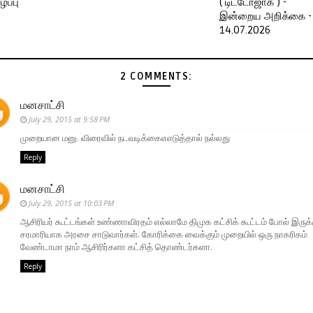
ப்பு
( டிட்டோஜாக் ) -
இன்றைய அறிக்கை -
14.07.2026
2 COMMENTS:
மனசாட்சி
July 29, 2015 at 9:58 PM
முறையான மனு. விரைவில் நடவடிக்கைஎஎடுத்தால் நல்லது
Reply
மனசாட்சி
July 29, 2015 at 10:03 PM
ஆசிரியர் கூட்டங்கள் உண்ணாவிரதம் எல்லாமே திமுக கட்சிக் கூட்டம் போல் இருக்க
சரமாரியாக அரசை சாடுவார்கள். கோரிக்கை வைக்கும் முறையில் ஒரு நாகரிகம்
வேண்டாமா நாம் ஆசிரிர்களா கட்சித் தொண்டர்களா.
Reply