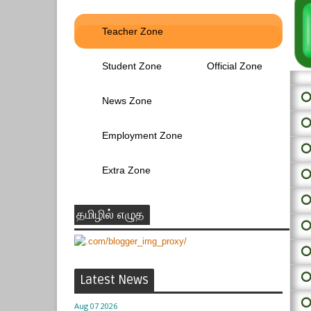
Teacher Zone
Student Zone
Official Zone
⭕ 
News Zone
⭕
Employment Zone
⭕
Extra Zone
⭕
⭕
தமிழில் எழுத
⭕
⭕
⭕
Latest News
⭕
Aug 07 2026