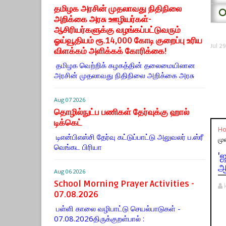
தமிழக அரசின் முதலாவது நிதிநிலை
⭕
அறிக்கை அரசு ஊழியர்கள்-
ஆசிரியர்களுக்கு வழங்கப்பட்டுவரும்
ஓய்வூதியம் ரூ.14,000 கோடி குறைப்பு உரிய
Jul 2
விளக்கம் அளிக்கக் கோரிக்கை!
தமிழக வெற்றிக் கழகத்தின் தலைமையிலான
அரசின் முதலாவது நிதிநிலை அறிக்கை அரசு
Aug 07 2026
தொழில்நுட்ப பணிகள் தேர்வுக்கு ஹால் ​
டிக்கெட்
H
டிஎன்​பிஎஸ்சி தேர்வு கட்​டுப்​பாட்டு அலு​வலர் ப.ஸ்ரீ
மு
வெங்கட பிரியா
'
ஆ
Aug 06 2026
School Morning Prayer Activities -
07.08.2026
பள்ளி காலை வழிபாட்டு செயல்பாடுகள் -
07.08.2026திருக்குறள்பால் :