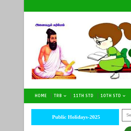
HOME
TRB
11TH STD
10TH STD
Public Holidays-2025