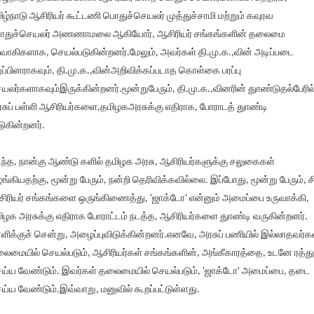
ிழ்நாடு ஆசிரியர் கூட்டணி பொதுச்செயலர் முத்துச்சாமி மற்றும் கவுரவ
துச்செயலர் அணணாமலை ஆகியோர், ஆசிரியர் சங்கங்களின் தலைமை
ர்வாகிகளாக, செயல்படுகின்றனர்.மேலும், அவர்கள் தி.மு.க.,வின் அடிப்படை
ுப்பினராகவும், தி.மு.க.,வின்அறிவிக்கப்படாத கொள்கை பரப்பு
யலர்களாகவும்இருக்கின்றனர்.மூன்றுபேரும், தி.மு.க.,வினரின் துாண்டுதல்பேரில்
சுப் பள்ளி ஆசிரியர்களை,தமிழகஅரசுக்கு எதிராக, போராடத் துாண்டி
டுகின்றனர்.
ந்த, நான்கு ஆண்டு களில் தமிழக அரசு, ஆசிரியர்களுக்கு சலுகைகள்
ங்கியதற்கு, மூன்று பேரும், நன்றி தெரிவிக்கவில்லை. இப்போது, மூன்று பேரும், ச
ிரியர் சங்கங்களை ஒருங்கிணைத்து, 'ஜாக்டோ' என்னும் அமைப்பை உருவாக்கி,
ிழக அரசுக்கு எதிராக போராட்டம் நடத்த, ஆசிரியர்களை துாண்டி வருகின்றனர்.
்ளிக்குச் சென்று, அழைப்புவிடுக்கின்றனர்.எனவே, அரசுப் பணியில் இல்லாதவர்க
ைமையில் செயல்படும், ஆசிரியர்கள் சங்கங்களின், அங்கீகாரத்தை, உடனே ரத்து
ய்ய வேண்டும். இவர்கள் தலைமையில் செயல்படும், 'ஜாக்டோ' அமைப்பை, தடை
ய்ய வேண்டும்.இவ்வாறு, மனுவில் கூறப்பட்டுள்ளது.