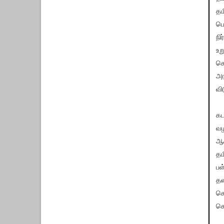
தம
பொ
நி
உற
செ
அர
வி
கட
வழ
ஆச
தம
பள
தல
செ
செ