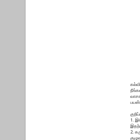
கல்வ
நீங்
வாசக
பயன்
குறிப்ப
1. இ
இதற்
2. க
குழுவ