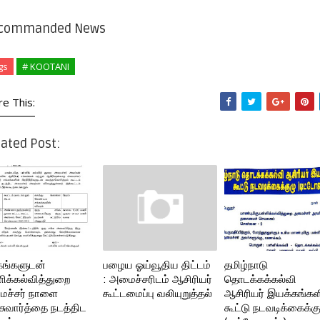
commanded News
gs
# KOOTANI
re This:
ated Post:
கங்களுடன்
பழைய ஓய்வூதிய திட்டம்
தமிழ்நாடு
ளிக்கல்வித்துறை
: அமைச்சரிடம் ஆசிரியர்
தொடக்கக்கல்வி
ச்சர் நாளை
கூட்டமைப்பு வலியுறுத்தல்
ஆசிரியர் இயக்கங்கள
்சுவார்த்தை நடத்திட
கூட்டு நடவடிக்கைக்க