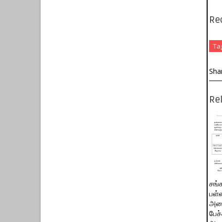
Re
Ta
Sha
Rel
சங்
பள்
அமை
பேச