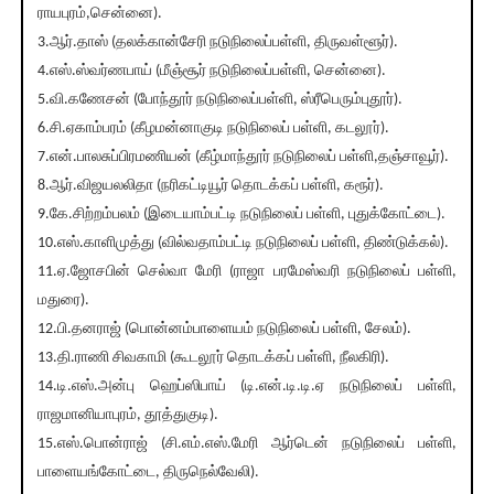
ராயபுரம்,சென்னை).
3.ஆர்.தாஸ் (தலக்கான்சேரி நடுநிலைப்பள்ளி, திருவள்ளூர்).
4.எஸ்.ஸ்வர்ணபாய் (மீஞ்சூர் நடுநிலைப்பள்ளி, சென்னை).
5.வி.கணேசன் (போந்தூர் நடுநிலைப்பள்ளி, ஸ்ரீபெரும்புதூர்).
6.சி.ஏகாம்பரம் (கீழமன்னாகுடி நடுநிலைப் பள்ளி, கடலூர்).
7.என்.பாலசுப்பிரமணியன் (கீழ்மாந்தூர் நடுநிலைப் பள்ளி,தஞ்சாவூர்).
8.ஆர்.விஜயலலிதா (நரிகட்டியூர் தொடக்கப் பள்ளி, கரூர்).
9.கே.சிற்றம்பலம் (இடையாம்பட்டி நடுநிலைப் பள்ளி, புதுக்கோட்டை).
10.எஸ்.காளிமுத்து (வில்வதாம்பட்டி நடுநிலைப் பள்ளி, திண்டுக்கல்).
11.ஏ.ஜோசபின் செல்வா மேரி (ராஜா பரமேஸ்வரி நடுநிலைப் பள்ளி,
மதுரை).
12.பி.தனராஜ் (பொன்னம்பாளையம் நடுநிலைப் பள்ளி, சேலம்).
13.தி.ராணி சிவகாமி (கூடலூர் தொடக்கப் பள்ளி, நீலகிரி).
14.டி.எஸ்.அன்பு ஹெப்ஸிபாய் (டி.என்.டி.டி.ஏ நடுநிலைப் பள்ளி,
ராஜமானியாபுரம், தூத்துகுடி).
15.எஸ்.பொன்ராஜ் (சி.எம்.எஸ்.மேரி ஆர்டென் நடுநிலைப் பள்ளி,
பாளையங்கோட்டை, திருநெல்வேலி).