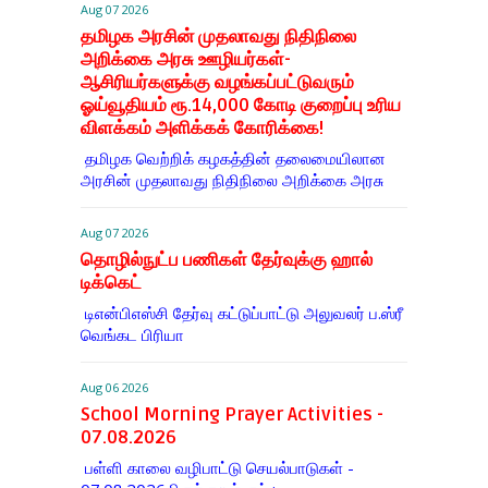
Aug 07 2026
தமிழக அரசின் முதலாவது நிதிநிலை
அறிக்கை அரசு ஊழியர்கள்-
ஆசிரியர்களுக்கு வழங்கப்பட்டுவரும்
ஓய்வூதியம் ரூ.14,000 கோடி குறைப்பு உரிய
விளக்கம் அளிக்கக் கோரிக்கை!
தமிழக வெற்றிக் கழகத்தின் தலைமையிலான
அரசின் முதலாவது நிதிநிலை அறிக்கை அரசு
Aug 07 2026
தொழில்நுட்ப பணிகள் தேர்வுக்கு ஹால் ​
டிக்கெட்
டிஎன்​பிஎஸ்சி தேர்வு கட்​டுப்​பாட்டு அலு​வலர் ப.ஸ்ரீ
வெங்கட பிரியா
Aug 06 2026
School Morning Prayer Activities -
07.08.2026
பள்ளி காலை வழிபாட்டு செயல்பாடுகள் -