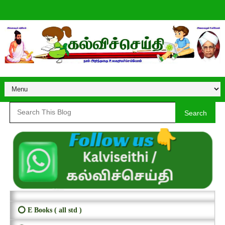
Search
⭕ E Books ( all std )