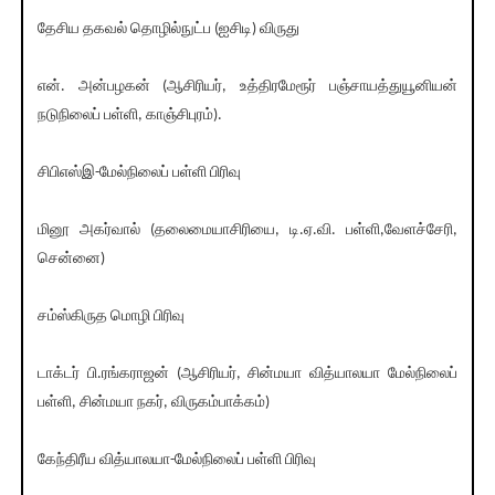
தேசிய தகவல் தொழில்நுட்ப (ஐசிடி) விருது
என். அன்பழகன் (ஆசிரியர், உத்திரமேரூர் பஞ்சாயத்துயூனியன்
நடுநிலைப் பள்ளி, காஞ்சிபுரம்).
சிபிஎஸ்இ-மேல்நிலைப் பள்ளி பிரிவு
மினூ அகர்வால் (தலைமையாசிரியை, டி.ஏ.வி. பள்ளி,வேளச்சேரி,
சென்னை)
சம்ஸ்கிருத மொழி பிரிவு
டாக்டர் பி.ரங்கராஜன் (ஆசிரியர், சின்மயா வித்யாலயா மேல்நிலைப்
பள்ளி, சின்மயா நகர், விருகம்பாக்கம்)
கேந்திரீய வித்யாலயா-மேல்நிலைப் பள்ளி பிரிவு