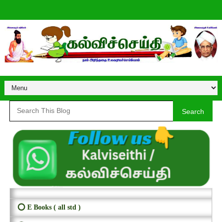
Search
⭕ E Books ( all std )