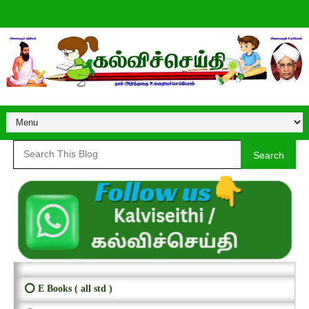
Search
⭕ E Books ( all std )