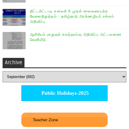
திட்டமிட்டபடி சனவரி 6 முதல் காலவரையற்ற
வேலைநிறுத்தம் - தமிழ்நாடு அரசு்ஊழியர் சங்கம்
அறிவிப்பு
ஆசிரியர் மாறுதல் கலந்தாய்வு அறிவிப்பு அட்டவனண
வெளியீடு
Archive
Public Holidays-2025
Teacher Zone