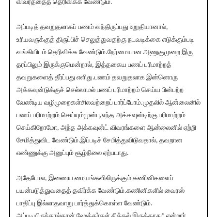
விவரத்தைத் தெரிவிக்க வேண்டும்.
அப்படித் தவறுதலாகப் பணம் வந்திருப்பது உறுதியானால்,
உரியவருக்குத் திருப்பிச் செலுத்துவதற்கு நடவடிக்கை எடுக்கும்படி
வங்கியிடம் தெரிவிக்க வேண்டும்.நேர்மையான அணுகுமுறை இரு
தரப்பிலும் இருக்குமென்றால், இத்தகைய பணப் பரிமாற்றத்
தவறுகளைத் தீர்ப்பது எளிது.பணம் தவறுதலாக இன்னொரு
அக்கவுன்டுக்குச் செல்லாமல் பணப் பரிமாற்றம் செய்ய பின்பற்ற
வேண்டிய வழிமுறைகள்சிலவற்றைப் பார்ப்போம்.முதலில் ஆன்லைனில்
பணப் பரிமாற்றம் செய்யும்முன்பு,எந்த அக்கவுன்டிற்கு பரிமாற்றம்
செய்கிறோமோ, அந்த அக்கவுன்ட் விவரங்களை ஆன்லைனில் ஏற்றி
சேமித்துவிட வேண்டும்.இப்படிச் சேமித்துவிடுவதால், தவறான
எண்ணுக்கு அனுப்பும் சூழ்நிலை ஏற்படாது.
அதேபோல, இணைய மையங்களிலிருக்கும் கணினிகளைப்
பயன்படுத்துவதைத் தவிர்க்க வேண்டும்.கணினிகளில் வைரஸ்
பாதிப்பு இல்லாதவாறு பார்த்துக்கொள்ள வேண்டும்.
அப்படியிருந்தால்தான் ஹேக்கர்கள் சிக்கல் இருக்காது” என்றார்