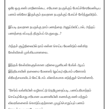
ஒரே ஒரு எண் மாறினால்கூட சரியான நபருக்குப் போய்ச்சேரவேண்டிய
பணம் எங்கோ இருக்கும் தவறான நபருக்குப் போய்ச் சேர்ந்துவிடும்.
இப்படி தவறான நபருக்கு நாம் பணத்தை அனுப்பிவிட்டால், அந்தப்
பணத்தை எப்படித் திரும்பப் பெறுவது..?
அந்தச் சூழ்நிலையில் நாம் என்ன செய்ய வேண்டும் என்கிற
கேள்விகள் முக்கியமானவை.
இந்தக் கேள்விகளுக்கான பதிலை யூனியன் பேங்க் ஆஃப்
இந்தியாவின் தலைமை மேலாளர் (ஓய்வு) ஷியாம் மனோகர்
ஸ்ரீவத்சவாவிடம் கேட்டோம். விளக்கமாக எடுத்துச் சொன்னார்.
“ரிசர்வ் வங்கியின் வழிகாட்டு நெறிமுறைப்படி, பணப்பரிமாற்றம்
செய்யும்போது சரியான பயனாளியின் கணக்கு எண் மற்றும்
விவரங்களைக் கொடுப்பதற்கான முழுப்பொறுப்பும் பணம்