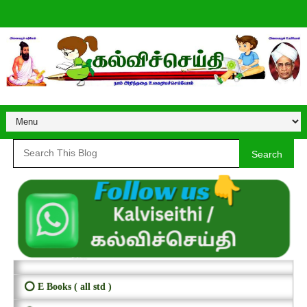
Search
⭕ E Books ( all std )