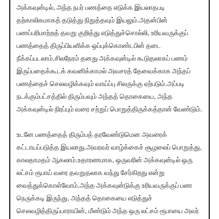
அக்கவுன்டில், அந்த நபர் பணத்தை எடுக்க இயலாதபடி
தற்காலிகமாகத் தடுத்து நிறுத்தவும் இயலும்.அதன்பின்
பணப்பரிமாற்றத் தவறு குறித்து எடுத்துச்சொல்லி, உரியவருக்குப்
பணத்தைத் திருப்பியளிக்க ஒப்புக்கொண்டபின் தடை
நீக்கப்படலாம்.சிலநேரம் தனது அக்கவுன்டில் கூடுதலாகப் பணம்
இருப்பதைக்கூடக் கவனிக்காமல் அவசரத் தேவைக்காக அந்தப்
பணத்தைச் செலவழிக்கவும் வாய்ப்பு சிலருக்கு ஏற்படும்.அப்படி
நடக்கும்பட்சத்தில் திரும்பவும் அந்தத் தொகையை, அந்த
அக்கவுன்டில் நிரப்பும் வரை சற்றுப் பொறுத்திருக்கத்தான் வேண்டும்.
உடனே பணத்தைத் திரும்பத் தரவேண்டுமென அவரைக்
கட்டாயப்படுத்த இயலாது.அவரவர் வாழ்க்கைச் சூழலைப் பொறுத்து,
காலதாமதம் ஆகலாம்.உதாரணமாக, ஒருவரின் அக்கவுன்டில் ஒரு
லட்சம் ரூபாய் வரை தவறுதலாக வந்து சேர்கிறது என்று
வைத்துக்கொள்வோம்.அந்த அக்கவுன்டுக்கு உரியவருக்குப் பண
நெருக்கடி இருந்து, அந்தத் தொகையை எடுத்துச்
செலவழித்திருப்பாராயின், மீண்டும் அந்த ஒரு லட்சம் ரூபாயை அவர்