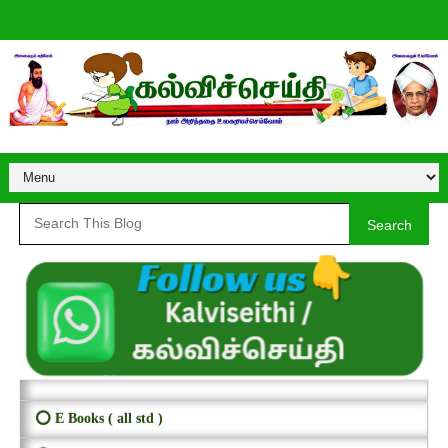
Search
⭕ E Books ( all std )