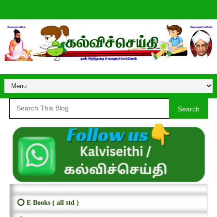
Search
⭕ E Books ( all std )