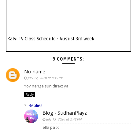
Kalvi TV Class Schedule - August 3rd week
9 COMMENTS:
No name
July 12, 2020 at 8:15 PM
Yov nanga sun direct ya
Reply
Replies
Blog - SudhanPlayz
July 13, 2020 at 2:48 PM
ella pa ;-;