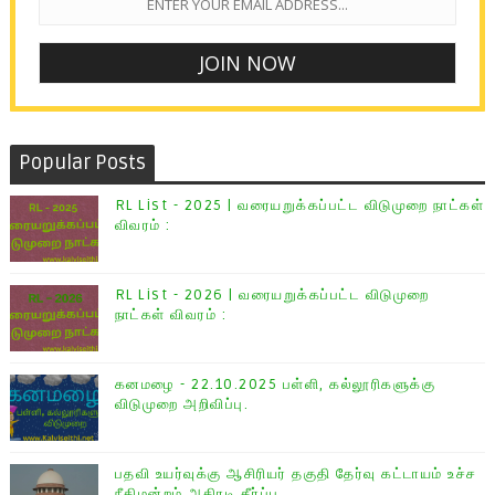
Popular Posts
RL List - 2025 | வரையறுக்கப்பட்ட விடுமுறை நாட்கள்
விவரம் :
RL List - 2026 | வரையறுக்கப்பட்ட விடுமுறை
நாட்கள் விவரம் :
கனமழை - 22.10.2025 பள்ளி, கல்லூரிகளுக்கு
விடுமுறை அறிவிப்பு.
பதவி உயர்வுக்கு ஆசிரியர் தகுதி தேர்வு கட்டாயம் உச்ச
நீதிமன்றம் அதிரடி தீர்ப்பு.