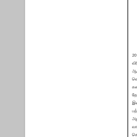
20
வி
ஆச
வெ
கண
தே
இண
பத
அன
வா
செ