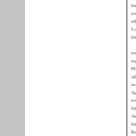
செ
சா
சர
5 
செ
சா
கட
PS
பத
சு
ஆச
சா
தெ
அழ
தெ
மே