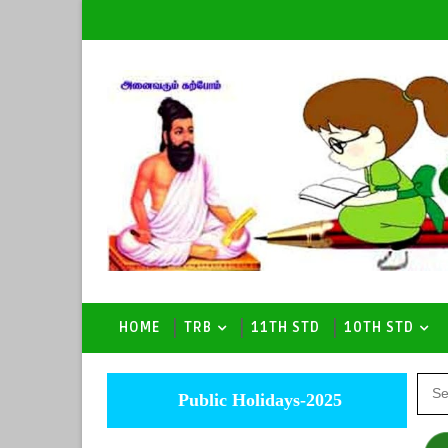
HOME
TRB
11TH STD
10TH STD
Public Holidays-2025