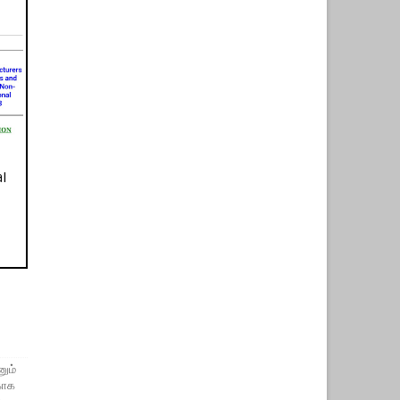
al
னும்
காக