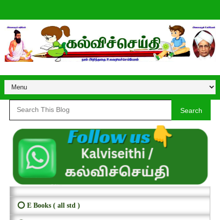
Search
⭕ E Books ( all std )