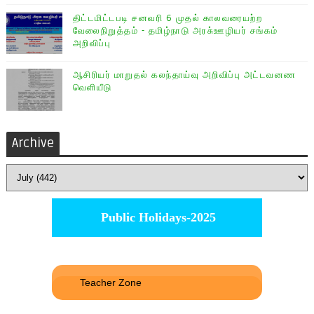
திட்டமிட்டபடி சனவரி 6 முதல் காலவரையற்ற
வேலைநிறுத்தம் - தமிழ்நாடு அரசு்ஊழியர் சங்கம்
அறிவிப்பு
ஆசிரியர் மாறுதல் கலந்தாய்வு அறிவிப்பு அட்டவனண
வெளியீடு
Archive
Public Holidays-2025
Teacher Zone