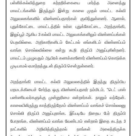
பள்ளிக்கல்வித்துறை சுற்றறிக்கையை பார்த்த அனைத்து
மாவட்டங்களில் இருந்தும் இன்று காலை முதல் மாவட்ட கல்வி
அலுவலகங்களில் விண்ணப்பதாரர்கள் குவிந்துள்ளனர். ஆனால்,
புதுக்கோட்டை மாவட்டத்தில் உள்ள புதுக்கோட்டை, அறந்தாங்கி,
இலுப்பூர் ஆகிய 3 கல்வி மாவட்ட அலுவகங்களிலும் விண்ணப்பங்கள்
பெறவில்லை. அதிகாரிகளிடம் கேட்டால் எங்களிடம் விண்ணப்பம்
வாங்க சொல்லவில்லை என்று கூறி திருப்பி அனுப்புகின்றனர்.
மாவட்டம் முழுவதும் ஆயிரக் கணக்கானோர் விண்ணப்பம் கொடுக்க
முடியாமல் ஏமாற்றத்துடன் திரும்பி சென்றுள்ளனர்.
அறந்தாங்கி மாவட்ட கல்வி அலுவலகத்தில் இருந்து திரும்பிய
மறமடக்கியைச் சேர்ந்த ஒரு விண்ணப்பதாரர் நம்மிடம், “டெட் பாஸ்
பண்ணியவர்களுக்கு முன்னுரிமை என்றார்கள். நானும் வந்தேன்.
காலையிலிருந்து காத்திருந்தோம் விண்ணப்பம் வாங்கச் சொல்லலனு
சொல்லி திருப்பி அனுப்புறாங்க. இப்படியே நிறைய பேர் திரும்பி
போறாங்க. விண்ணப்பம் வாங்க வேண்டாம் என்றால் இதை கடந்த 3
நாட்களில் அறிவித்திருந்தால் நாங்கள் அலைந்திருக்க