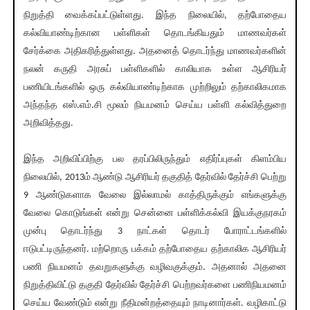
நிறுத்தி வைக்கப்பட்டுள்ளது. இந்த நிலையில், தற்போதைய
கல்வியாண்டிற்கான பள்ளிகள் தொடங்கியதும் மாணவர்கள்
சேர்க்கை அதிகரித்துள்ளது. அதனைத் தொடர்ந்து மாணவர்களின்
நலன் கருதி அரசுப் பள்ளிகளில் காலியாக உள்ள ஆசிரியர்
பணியிடங்களில் ஒரு கல்வியாண்டிற்காக முற்றிலும் தற்காலிகமாக
அந்தந்த எஸ்.எம்.சி மூலம் நியமனம் செய்ய பள்ளி கல்வித்துறை
அறிவித்தது.
இந்த அறிவிப்பிற்கு பல தரப்பிலிருந்தும் எதிர்ப்புகள் கிளம்பிய
நிலையில், 2013ம் ஆண்டு ஆசிரியர் தகுதித் தேர்வில் தேர்ச்சி பெற்று
9 ஆண்டுகளாக வேலை இல்லாமல் காத்திருக்கும் எங்களுக்கு
வேலை கொடுங்கள் என்று சென்னை பள்ளிக்கல்வி இயக்குநரகம்
முன்பு தொடர்ந்து 3 நாட்கள் தொடர் போராட்டங்களில்
ஈடுபட்டிருந்தனர். மற்றொரு பக்கம் தற்போதைய தற்காலிக ஆசிரியர்
பணி நியமனம் தவறுகளுக்கு வழிவகுக்கும். அதனால் அதனை
நிறுத்திவிட்டு தகுதி தேர்வில் தேர்ச்சி பெற்றவர்களை பணிநியமனம்
செய்ய வேண்டும் என்று நீதிமன்றத்தையும் நாடினார்கள். வழிகாட்டு