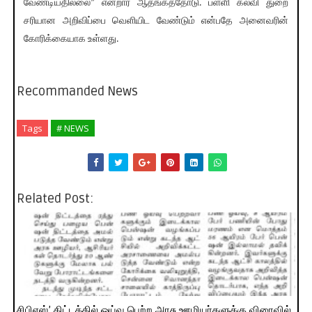
வேண்டியதில்லை” என்றார் ஆதங்கத்தோடு. பள்ளி கல்வி துறை
சரியான அறிவிப்பை வெளியிட வேண்டும் என்பதே அனைவரின்
கோரிக்கையாக உள்ளது.
Recommanded News
Tags
# NEWS
Related Post:
சிபிஎஸ்’ திட்டத்தில் ஓய்வு பெற்ற அரசு ஊழியர்களுக்கு விரைவில்