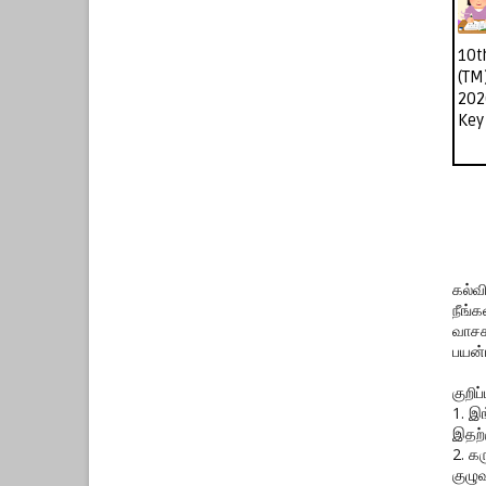
10t
(TM
202
Key
கல்வ
நீங்
வாசக
பயன்
குறிப்ப
1. இ
இதற்
2. க
குழுவ