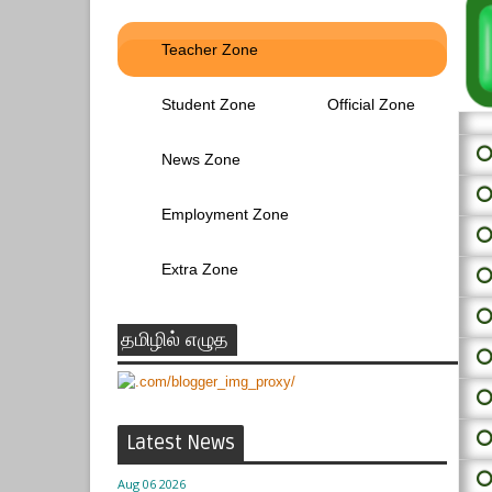
Teacher Zone
Student Zone
Official Zone
⭕ 
News Zone
⭕
Employment Zone
⭕
Extra Zone
⭕
⭕
தமிழில் எழுத
⭕
⭕
⭕
Latest News
⭕
Aug 06 2026