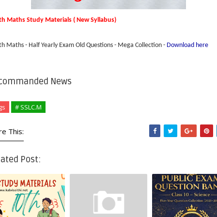
th Maths Study Materials ( New Syllabus)
th Maths - Half Yearly Exam Old Questions - Mega Collection -
Download here
commanded News
gs
# SSLC.M
re This:
ated Post: