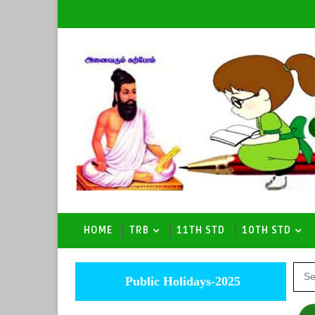
HOME
TRB
11TH STD
10TH STD
Public Holidays-2025