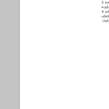
3. த
கருத்
4. த
பதிவ
-அன்