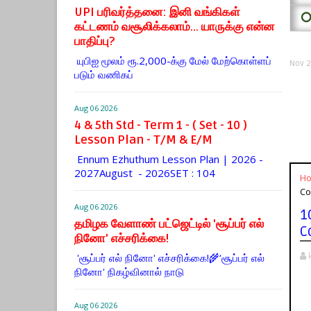
UPI பரிவர்த்தனை: இனி வங்கிகள்
⭕
கட்டணம் வசூலிக்கலாம்... யாருக்கு என்ன
பாதிப்பு?
யுபிஐ மூலம் ரூ.2,000-க்கு மேல் மேற்​கொள்​ளப்​
Nov 2
படும் வணி​கப்
Aug 06 2026
4 & 5th Std - Term 1 - ( Set - 10 )
Lesson Plan - T/M & E/M
Ennum Ezhuthum Lesson Plan | 2026 -
2027August - 2026SET : 104
H
Co
Aug 06 2026
1
தமிழக வேளாண் பட்ஜெட்டில் 'சூப்பர் எல்
C
நினோ' எச்சரிக்கை!
'சூப்பர் எல் நினோ' எச்சரிக்கை!🌾‘சூப்பர் எல்
நினோ' நிகழ்வினால் நாடு
Aug 06 2026