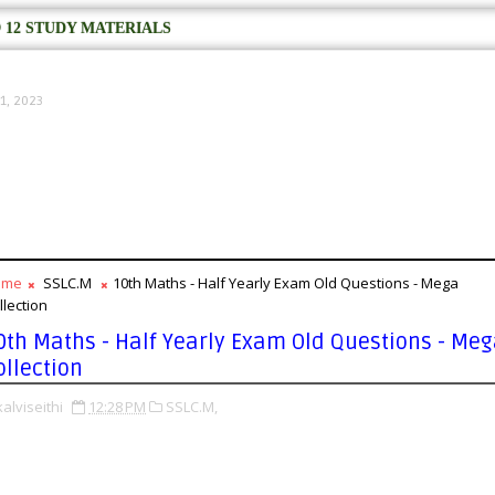
 12 STUDY MATERIALS
1, 2023
ome
SSLC.M
10th Maths - Half Yearly Exam Old Questions - Mega
llection
0th Maths - Half Yearly Exam Old Questions - Me
ollection
kalviseithi
12:28 PM
SSLC.M,