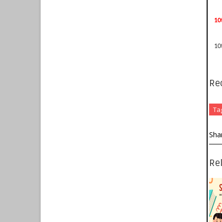
10
10
Re
Ta
Sha
Rel