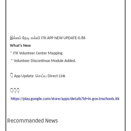
இல்லம் தேடி கல்வி ITK APP NEW UPDATE-0.86
What's New
* ITK Volunteer Center Mapping
* Volunteer Discontinue Module Added.
👇 App Update செய்ய Direct Link
👇👇👇
https://play.google.com/store/apps/details?id=in.gov.tnschools.itk
Recommanded News