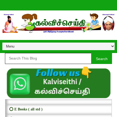
Search
⭕ E Books ( all std )