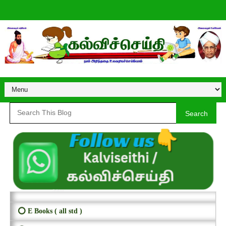
Search
⭕ E Books ( all std )