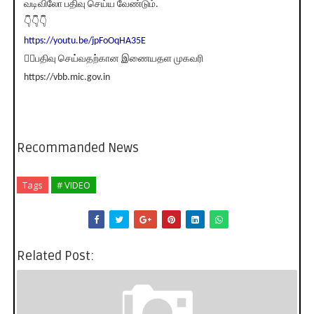
வடிவிலோ பதிவு செய்ய வேண்டும்.
👇👇👇
https://youtu.be/jpFoOqHA35E
💁‍♂️பதிவு செய்வதற்கான இணையதள முகவரி
https://vbb.mic.gov.in
Recommanded News
Tags
# VIDEO
Related Post: