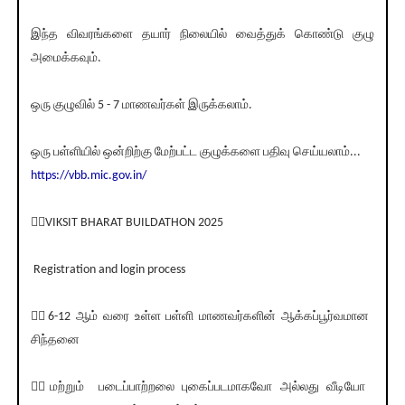
இந்த விவரங்களை தயார் நிலையில் வைத்துக் கொண்டு குழு
அமைக்கவும்.
ஒரு குழுவில் 5 - 7 மாணவர்கள் இருக்கலாம்.
ஒரு பள்ளியில் ஒன்றிற்கு மேற்பட்ட குழுக்களை பதிவு செய்யலாம்...
https://vbb.mic.gov.in/
💁‍♂️VIKSIT BHARAT BUILDATHON 2025
Registration and login process
💁‍♂️6-12 ஆம் வரை உள்ள பள்ளி மாணவர்களின் ஆக்கப்பூர்வமான
சிந்தனை
💁‍♂️மற்றும் படைப்பாற்றலை புகைப்படமாகவோ அல்லது வீடியோ