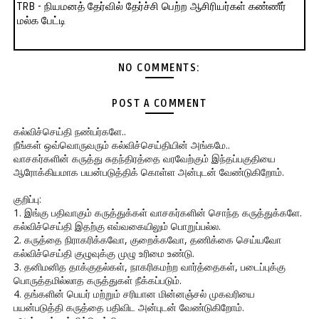
TRB - நியமனத் தேர்வில் தேர்ச்சி பெற்ற ஆசிரியர்கள் கண்ணீர்
மல்க பேட்டி
NO COMMENTS:
POST A COMMENT
கல்விச்செய்தி நண்பர்களே..
நீங்கள் ஒவ்வொருவரும் கல்விச்செய்தியின் அங்கமே..
வாசகர்களின் கருத்து சுதந்திரத்தை வரவேற்கும் இந்தப்பகுதியை
ஆரோக்கியமாக பயன்படுத்திக் கொள்ள அன்புடன் வேண்டுகிறோம்.
குறிப்பு:
1. இங்கு பதிவாகும் கருத்துக்கள் வாசகர்களின் சொந்த கருத்துக்களே.
கல்விச்செய்தி இதற்கு எவ்வகையிலும் பொறுப்பல்ல.
2. கருத்தை நிராகரிக்கவோ, குறைக்கவோ, தணிக்கை செய்யவோ
கல்விச்செய்தி குழுவுக்கு முழு உரிமை உண்டு.
3. தனிமனித தாக்குதல்கள், நாகரிகமற்ற வார்த்தைகள், படைப்புக்கு
பொருத்தமில்லாத கருத்துகள் நீக்கப்படும்.
4. தங்களின் பெயர் மற்றும் சரியான மின்னஞ்சல் முகவரியை
பயன்படுத்தி கருத்தை பதிவிட அன்புடன் வேண்டுகிறோம்.