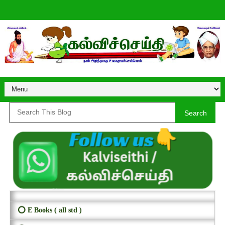
Search
⭕ E Books ( all std )