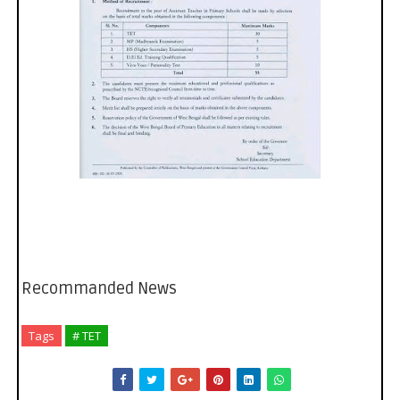
Recommanded News
Tags
# TET