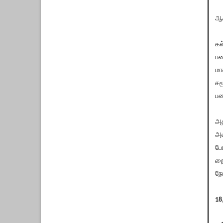
ஆச
கல
பண
மா
சம
பண
அத
அன
போ
றை
நோ
18