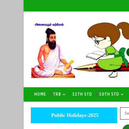
HOME
TRB
11TH STD
10TH STD
Public Holidays-2025