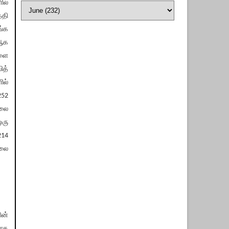
ில்
ேதி
்க
 ஆக
களை
ித்
ில்
252
கலை
ஒரு
14
மலை
ின்
யாக