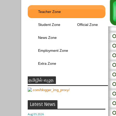
Teacher Zone
Student Zone
Official Zone
⭕ 
News Zone
⭕
Employment Zone
⭕
Extra Zone
⭕
⭕
தமிழில் எழுத
⭕
⭕
⭕
Latest News
⭕
Aug 05 2026