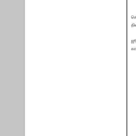
செ
தி
ஜூ
கா