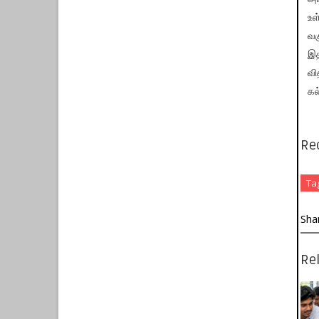
உள
வக
இத
வி
கல
Re
Ta
Sha
Rel