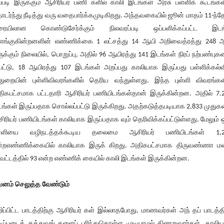
்படி இருக்கும் ஆசிரியர் பணி களில் காலி இடங்கள் அரசு பள்ளிக் கூடங்கள
டர்ந்து நீடித்து வரு வதைபார்க்கமுடிகிறது. அந்தவகையில் ஜூன் மாதம் 11-ந்த
ரையிலான கொண்டுசேர்க்கும் நிலவரப்படி ஒப்பளிக்கப்பட்ட இடங
ளங்குகின்றனளின் எண்ணிக்கை 1 லட்சத்து 14 ஆயி அறிவைத்ரத்து 248
ுக்கும் நிலையில், பொறுப்பு, அதில் 96 ஆயிரத்து 141 இடங்கள் நிரப் நற்பண்பு
்பட்டு, 18 ஆயிரத்து 107 இடங்கள் அறப்பது காலியாக இருப்பது பள்ளிக்கல்வ
ுறையின் புள்ளிவிவரங்களில் தெரிய வந்துள்ளது. இந்த புள்ளி விவரங்கள
ிகபட்சமாக பட்டதாரி ஆசிரியர் பணியிடங்கள்தான் இருக்கின்றன. அதில் 7.
ங்கள் இருப்பதாக சொல்லப்பட்டு இருக்கிறது. அதற்கடுத்தபடியாக 2,833 முது
ிரியர் பணியிடங்கள் காலியாக இருப்பதாக வும் தெரிவிக்கப்பட்டுள்ளது. மேலும் 
ள்ளியை வழிநடத்தக்கூடிய தலைமை ஆசிரியர் பணியிடங்கள் 1,2
்றஎண்ணிக்கையில் காலியாக இருக் கிறது. அதிகபட்சமாக திருவண்ணா 
வட்டத்தில் 93 என்ற எண்ணிக் கையில் காலி இடங்கள் இருக்கின்றன.
னம் செலுத்த வேண்டும்
றிப்பிட்ட பாடத்திற்கு ஆசிரியர் கள் இல்லாதபோது, மாணவர்கள் அந் தப் பாடத்த
ிப்படைத் தத்துவங் களைப் புரிந்துகொள்ள முடியாமல் திணறுவார்கள். காலி