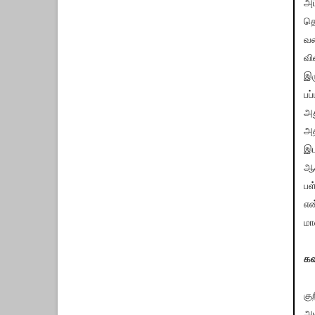
அப
தொ
வ
வி
இர
பப
அத
அத
இட
ஆச
ப
என
மா
கவ
கு
அட