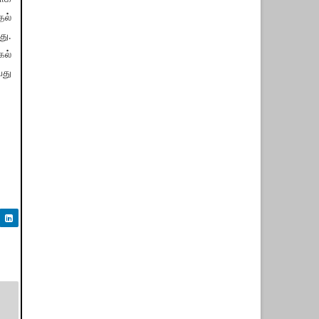
தல்
து.
கல்
பது