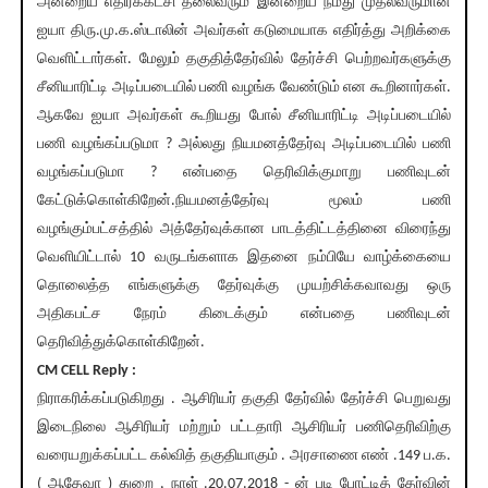
அன்றைய எதிர்க்கட்சி தலைவரும் இன்றைய நமது முதல்வருமான
ஐயா திரு.மு.க.ஸ்டாலின் அவர்கள் கடுமையாக எதிர்த்து அறிக்கை
வெளிட்டார்கள். மேலும் தகுதித்தேர்வில் தேர்ச்சி பெற்றவர்களுக்கு
சீனியாரிட்டி அடிப்படையில் பணி வழங்க வேண்டும் என கூறினார்கள்.
ஆகவே ஐயா அவர்கள் கூறியது போல் சீனியாரிட்டி அடிப்படையில்
பணி வழங்கப்படுமா ? அல்லது நியமனத்தேர்வு அடிப்படையில் பணி
வழங்கப்படுமா ? என்பதை தெரிவிக்குமாறு பணிவுடன்
கேட்டுக்கொள்கிறேன்.நியமனத்தேர்வு மூலம் பணி
வழங்கும்பட்சத்தில் அத்தேர்வுக்கான பாடத்திட்டத்தினை விரைந்து
வெளியிட்டால் 10 வருடங்களாக இதனை நம்பியே வாழ்க்கையை
தொலைத்த எங்களுக்கு தேர்வுக்கு முயற்சிக்கவாவது ஒரு
அதிகபட்ச நேரம் கிடைக்கும் என்பதை பணிவுடன்
தெரிவித்துக்கொள்கிறேன்.
CM CELL Reply :
நிராகரிக்கப்படுகிறது . ஆசிரியர் தகுதி தேர்வில் தேர்ச்சி பெறுவது
இடைநிலை ஆசிரியர் மற்றும் பட்டதாரி ஆசிரியர் பணிதெரிவிற்கு
வரையறுக்கப்பட்ட கல்வித் தகுதியாகும் . அரசாணை எண் .149 ப.க.
( ஆதேவா ) துறை , நாள் .20.07.2018 - ன் படி போட்டித் தேர்வின்