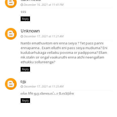
December 16, 2021 at 11:41 PM
sss
Reply
Unknown
December 17, 2021 at 11:21 AM
Nambi emathuvitom eni enna seiya ? Tet pass panni
ennapanna . Exam elluthi eni pass seiya mudiuma? Eni
kudubarhukaga vellaiku povoma or padippoma? Ellam
mk.stalin sir ongal vaakuruthi enna atchi neengallam
ethukku sollureenga?
Reply
ரது
December 17, 2021 at 11:25 AM
எங்க life ஒரு விளையாட்டா போயிடுச்சு
Reply