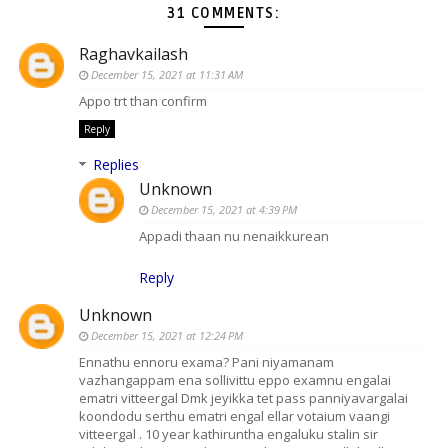
31 COMMENTS:
Raghavkailash
December 15, 2021 at 11:31 AM
Appo trt than confirm
Reply
Replies
Unknown
December 15, 2021 at 4:39 PM
Appadi thaan nu nenaikkurean
Reply
Unknown
December 15, 2021 at 12:24 PM
Ennathu ennoru exama? Pani niyamanam
vazhangappam ena sollivittu eppo examnu engalai
ematri vitteergal Dmk jeyikka tet pass panniyavargalai
koondodu serthu ematri engal ellar votaium vaangi
vitteergal . 10 year kathiruntha engaluku stalin sir