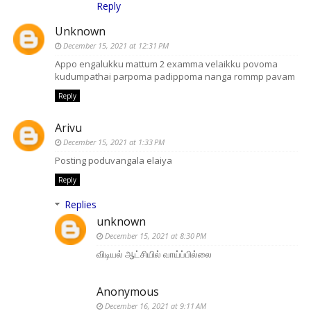
Reply
Unknown
December 15, 2021 at 12:31 PM
Appo engalukku mattum 2 examma velaikku povoma
kudumpathai parpoma padippoma nanga rommp pavam
Reply
Arivu
December 15, 2021 at 1:33 PM
Posting poduvangala elaiya
Reply
Replies
unknown
December 15, 2021 at 8:30 PM
விடியல் ஆட்சியில் வாய்ப்பில்லை
Anonymous
December 16, 2021 at 9:11 AM