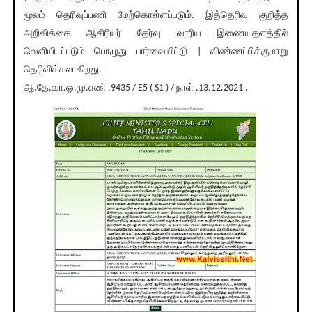
மூலம் தெரிவுப்பணி மேற்கொள்ளப்படும். இத்தெரிவு குறித்த
அறிவிக்கை ஆசிரியர் தேர்வு வாரிய இணையதளத்தில்
வெளியிடப்படும் பொழுது பார்வையிட்டு | விண்ணப்பிக்குமாறு
தெரிவிக்கலாகிறது.
ஆ.தே.வா.ஓ.மு.எண் .9435 / E5 ( S1 ) / நாள் .13.12.2021 .