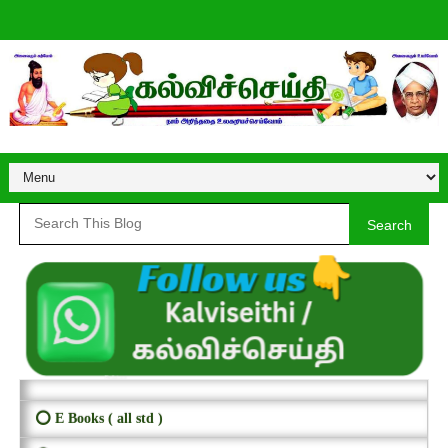
Search
⭕ E Books ( all std )