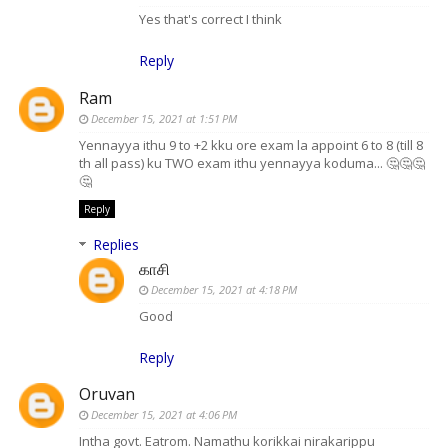
Yes that's correct I think
Reply
Ram
December 15, 2021 at 1:51 PM
Yennayya ithu 9 to +2 kku ore exam la appoint 6 to 8 (till 8
th all pass) ku TWO exam ithu yennayya koduma... 🤔🤔🤔
🤔
Reply
Replies
காசி
December 15, 2021 at 4:18 PM
Good
Reply
Oruvan
December 15, 2021 at 4:06 PM
Intha govt. Eatrom. Namathu korikkai nirakarippu