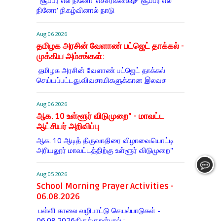
'சூப்பர் எல் நினோ' எச்சரிக்கை!🌾‘சூப்பர் எல்
நினோ' நிகழ்வினால் நாடு
Aug 06 2026
தமிழக அரசின் வேளாண் பட்ஜெட் தாக்கல் -
முக்கிய அம்சங்கள்:
தமிழக அரசின் வேளாண் பட்ஜெட் தாக்கல்
செய்யப்பட்டது.விவசாயிகளுக்கான இலவச
Aug 06 2026
ஆக. 10 உள்ளூர் விடுமுறை" - மாவட்ட
ஆட்சியர் அறிவிப்பு
ஆக. 10 ஆடித் திருவாதிரை விழாவையொட்டி
அரியலூர் மாவட்டத்திற்கு உள்ளூர் விடுமுறை"
Aug 05 2026
School Morning Prayer Activities -
06.08.2026
பள்ளி காலை வழிபாட்டு செயல்பாடுகள் -
06.08.2026திருக்குறள்பால் :