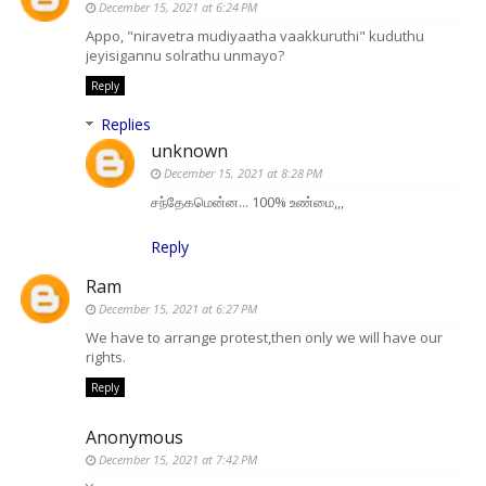
December 15, 2021 at 6:24 PM
Appo, "niravetra mudiyaatha vaakkuruthi" kuduthu
jeyisigannu solrathu unmayo?
Reply
Replies
unknown
December 15, 2021 at 8:28 PM
சந்தேகமென்ன... 100% உண்மை,,,
Reply
Ram
December 15, 2021 at 6:27 PM
We have to arrange protest,then only we will have our
rights.
Reply
Anonymous
December 15, 2021 at 7:42 PM