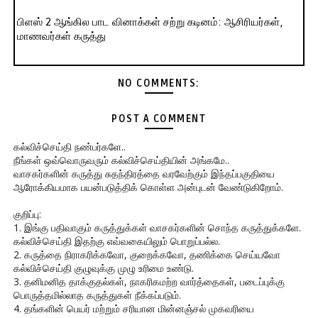
பிளஸ் 2 ஆங்கில பாட வினாக்கள் சற்று கடினம்: ஆசிரியர்கள்,
மாணவர்கள் கருத்து
NO COMMENTS:
POST A COMMENT
கல்விச்செய்தி நண்பர்களே..
நீங்கள் ஒவ்வொருவரும் கல்விச்செய்தியின் அங்கமே..
வாசகர்களின் கருத்து சுதந்திரத்தை வரவேற்கும் இந்தப்பகுதியை
ஆரோக்கியமாக பயன்படுத்திக் கொள்ள அன்புடன் வேண்டுகிறோம்.
குறிப்பு:
1. இங்கு பதிவாகும் கருத்துக்கள் வாசகர்களின் சொந்த கருத்துக்களே.
கல்விச்செய்தி இதற்கு எவ்வகையிலும் பொறுப்பல்ல.
2. கருத்தை நிராகரிக்கவோ, குறைக்கவோ, தணிக்கை செய்யவோ
கல்விச்செய்தி குழுவுக்கு முழு உரிமை உண்டு.
3. தனிமனித தாக்குதல்கள், நாகரிகமற்ற வார்த்தைகள், படைப்புக்கு
பொருத்தமில்லாத கருத்துகள் நீக்கப்படும்.
4. தங்களின் பெயர் மற்றும் சரியான மின்னஞ்சல் முகவரியை