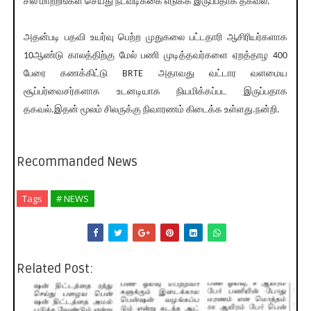
சில மாற்றங்கள் செய்து நடவடிக்கை எடுக்க இருப்பதாக தகவல்.
அதன்படி பதவி உயர்வு பெற்ற முதுகலை பட்டதாரி ஆசிரியர்களாக
10ஆண்டு காலத்திற்கு மேல் பணி முடித்தவர்களை ஏறத்தாழ 400
பேரை கணக்கிட்டு BRTE அதாவது வட்டார வளமைய
சூப்பர்வைசர்களாக உடனடியாக நியமிக்கப்பட இருப்பதாக
தகவல்.இதன் மூலம் சிலருக்கு நிவாரணம் கிடைக்க உள்ளது.நன்றி.
Recommanded News
Tags
# NEWS
Related Post: