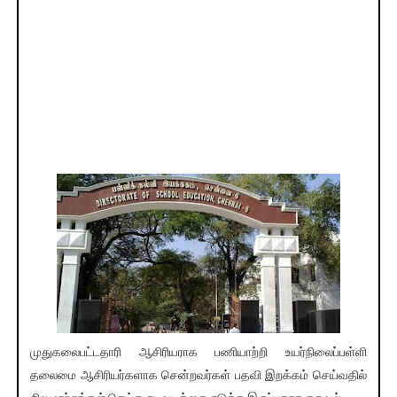
முதுகலைபட்டதாரி ஆசிரியராக பணியாற்றி உயர்நிலைப்பள்ளி
தலைமை ஆசிரியர்களாக சென்றவர்கள் பதவி இறக்கம் செய்வதில்