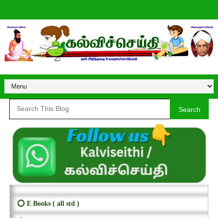
Search
⭕ E Books ( all std )