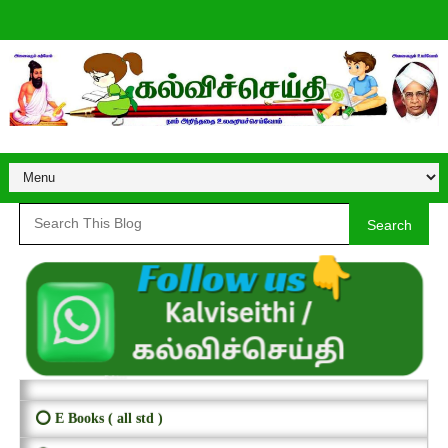
Search
⭕ E Books ( all std )