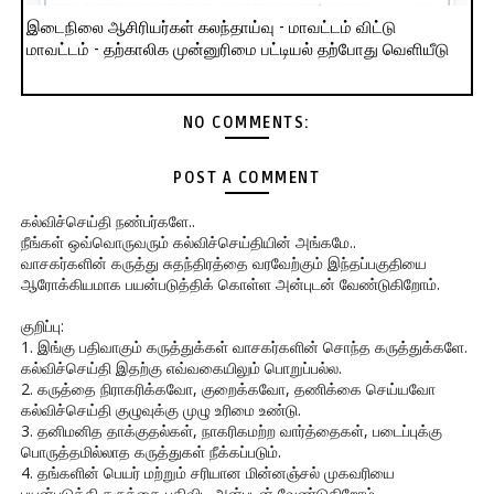
இடைநிலை ஆசிரியர்கள் கலந்தாய்வு - மாவட்டம் விட்டு
மாவட்டம் - தற்காலிக முன்னுரிமை பட்டியல் தற்போது வெளியீடு
NO COMMENTS:
POST A COMMENT
கல்விச்செய்தி நண்பர்களே..
நீங்கள் ஒவ்வொருவரும் கல்விச்செய்தியின் அங்கமே..
வாசகர்களின் கருத்து சுதந்திரத்தை வரவேற்கும் இந்தப்பகுதியை
ஆரோக்கியமாக பயன்படுத்திக் கொள்ள அன்புடன் வேண்டுகிறோம்.
குறிப்பு:
1. இங்கு பதிவாகும் கருத்துக்கள் வாசகர்களின் சொந்த கருத்துக்களே.
கல்விச்செய்தி இதற்கு எவ்வகையிலும் பொறுப்பல்ல.
2. கருத்தை நிராகரிக்கவோ, குறைக்கவோ, தணிக்கை செய்யவோ
கல்விச்செய்தி குழுவுக்கு முழு உரிமை உண்டு.
3. தனிமனித தாக்குதல்கள், நாகரிகமற்ற வார்த்தைகள், படைப்புக்கு
பொருத்தமில்லாத கருத்துகள் நீக்கப்படும்.
4. தங்களின் பெயர் மற்றும் சரியான மின்னஞ்சல் முகவரியை
பயன்படுத்தி கருத்தை பதிவிட அன்புடன் வேண்டுகிறோம்.