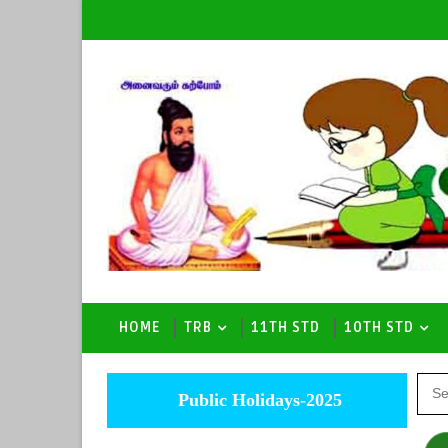
HOME
TRB
11TH STD
10TH STD
Public Holidays-2025