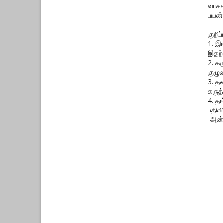
வாசக
பயன்
குறிப்ப
1. இ
இதற்
2. க
குழுவ
3. த
கருத்
4. த
பதிவ
-அன்