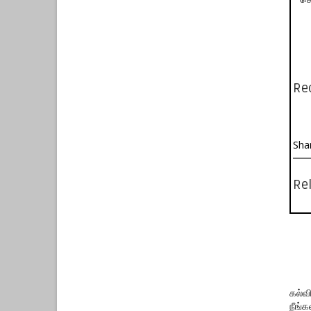
செ
Re
Sha
Rel
கல்வ
நீங்