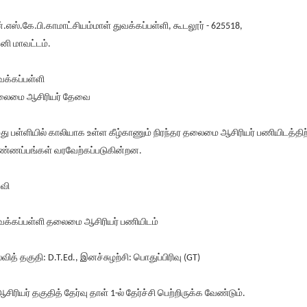
்.எஸ்.கே.பி.காமாட்சியம்மாள் துவக்கப்பள்ளி, கூடலூர் - 625518,
னி மாவட்டம்.
வக்கப்பள்ளி
ைமை ஆசிரியர் தேவை
து பள்ளியில் காலியாக உள்ள கீழ்காணும் நிரந்தர தலைமை ஆசிரியர் பணியிடத்திற
ண்ணப்பங்கள் வரவேற்கப்படுகின்றன.
வி
வக்கப்பள்ளி தலைமை ஆசிரியர் பணியிடம்
்வித் தகுதி: D.T.Ed., இனச்சுழற்சி: பொதுப்பிரிவு (GT)
ஆசிரியர் தகுதித் தேர்வு தாள் 1-ல் தேர்ச்சி பெற்றிருக்க வேண்டும்.