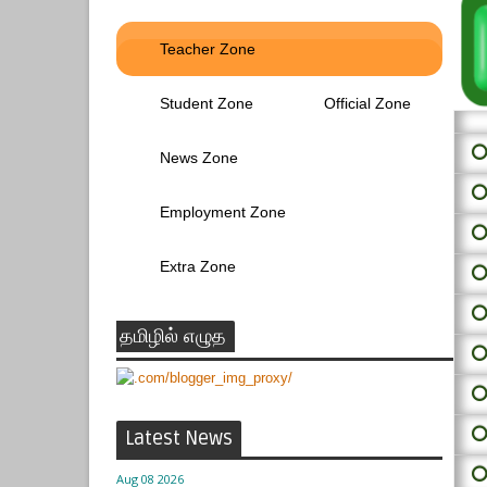
Teacher Zone
Student Zone
Official Zone
⭕ 
News Zone
⭕
Employment Zone
⭕
Extra Zone
⭕
⭕
தமிழில் எழுத
⭕
⭕
⭕
Latest News
⭕
Aug 08 2026