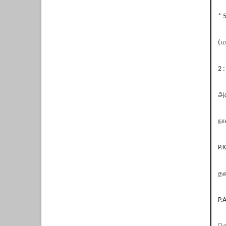
* 
( 
2 
அச
நா
P.
தல
P.