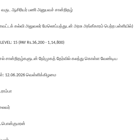
5 வருட ஆசிரியர் பணி அனுபவச் சான்றிதழ்
மாவட்டக் கல்வி அலுவலர் மேலொப்பத்துடன் அரசு அங்கீகாரம் பெற்ற பள்ளியில்)
: LEVEL: 15 (PAY Rs.36,200 - 1,14,800)
ல் சான்றிதழ்களுடன் நேர்முகத் தேர்வில் கலந்து கொள்ள வேண்டிய
ள்: 12.06.2026 வெள்ளிக்கிழமை
K.ராம்பா
ைவர்
A.பொன்குமரன்