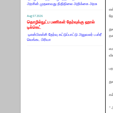
அரசின் முதலாவது நிதிநிலை அறிக்கை அரசு
என
Aug 07 2026
தே
தொழில்நுட்ப பணிகள் தேர்வுக்கு ஹால் ​
டிக்கெட்
து
டிஎன்​பிஎஸ்சி தேர்வு கட்​டுப்​பாட்டு அலு​வலர் ப.ஸ்ரீ
தல
வெங்கட பிரியா
எம
வி
பத
து
கல
* 