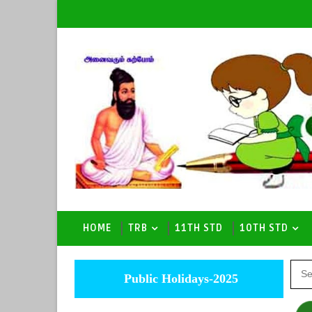
HOME
TRB
11TH STD
10TH STD
Public Holidays-2025