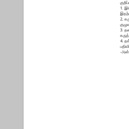
குறிப்ப
1. இ
இதற்
2. க
குழுவ
3. த
கருத்
4. த
பதிவ
-அன்