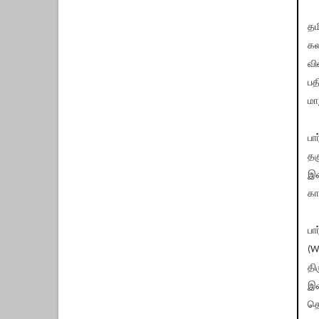
தம
கல
வி
பத
மா
பா
தக
இட
கா
பா
(W
தி
இவ
தெ