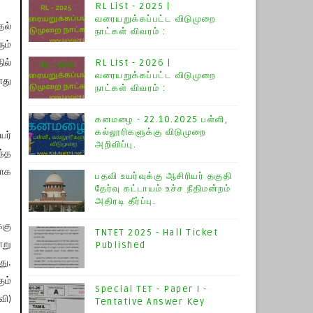
RL List - 2025 |
வரையறுக்கப்பட்ட விடுமுறை
தல்
நாட்கள் விவரம் :
ும்
RL List - 2026 |
ில்
வரையறுக்கப்பட்ட விடுமுறை
ொது
நாட்கள் விவரம் :
கனமழை - 22.10.2025 பள்ளி,
கல்லூரிகளுக்கு விடுமுறை
யர்
அறிவிப்பு.
ந்த
வாக
பதவி உயர்வுக்கு ஆசிரியர் தகுதி
தேர்வு கட்டாயம் உச்ச நீதிமன்றம்
அதிரடி தீர்ப்பு.
்கு
TNTET 2025 - Hall Ticket
ாறு
Published
ு.
ும்
Special TET - Paper I -
வி)
Tentative Answer Key