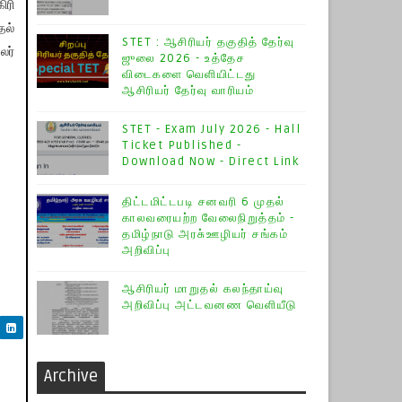
ிரி
தல்
STET : ஆசிரியர் தகுதித் தேர்வு
லர்
ஜுலை 2026 - உத்தேச
விடைகளை வெளியிட்டது
ஆசிரியர் தேர்வு வாரியம்
STET - Exam July 2026 - Hall
Ticket Published -
Download Now - Direct Link
திட்டமிட்டபடி சனவரி 6 முதல்
காலவரையற்ற வேலைநிறுத்தம் -
தமிழ்நாடு அரசு்ஊழியர் சங்கம்
அறிவிப்பு
ஆசிரியர் மாறுதல் கலந்தாய்வு
அறிவிப்பு அட்டவனண வெளியீடு
Archive