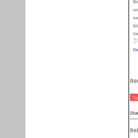
கே
மா
கல
(த
Co
👇
Do
Re
Ta
Sha
Rel