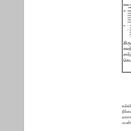
திர
கலந
சார்
செய
கல்வ
நீங்
வாசக
பயன்