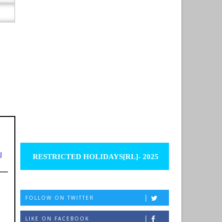
ு
RESTRICTED HOLIDAYS[RL]- 2025
FOLLOW ON TWITTER
LIKE ON FACEBOOK