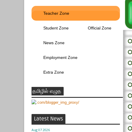
Teacher Zone
Student Zone
Official Zone
⭕ 
News Zone
⭕
Employment Zone
⭕
Extra Zone
⭕
⭕
தமிழில் எழுத
⭕
⭕
⭕
Latest News
⭕
Aug 07 2026