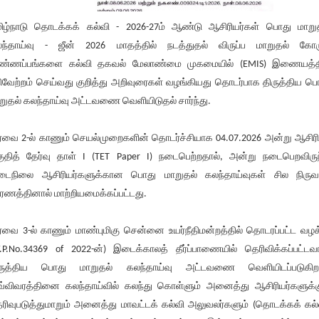
ிழ்நாடு தொடக்கக் கல்வி - 2026-27ம் ஆண்டு ஆசிரியர்கள் பொது மாறு
ந்தாய்வு - ஜீன் 2026 மாதத்தில் நடத்துதல் விருப்ப மாறுதல் கோர
ண்ணப்பங்களை கல்வி தகவல் மேலாண்மை முகமையில் (EMIS) இணையத்த
ிவேற்றம் செய்வது குறித்து அறிவுரைகள் வழங்கியது தொடர்பாக திருத்திய ப
றுதல் கலந்தாய்வு அட்டவணை வெளியிடுதல் சார்ந்து.
ர்வை 2-ல் காணும் செயல்முறைகளின் தொடர்ச்சியாக 04.07.2026 அன்று ஆசிரி
ுதித் தேர்வு தாள் I (TET Paper I) நடைபெற்றதால், அன்று நடைபெறவிரு
ைநிலை ஆசிரியர்களுக்கான பொது மாறுதல் கலந்தாய்வுகள் சில நிரு
ரணத்தினால் மாற்றியமைக்கப்பட்டது.
ர்வை 3-ல் காணும் மாண்புமிகு சென்னை உயர்நீதிமன்றத்தில் தொடரப்பட்ட வழக
.P.No.34369 of 2022-ன்) இடைக்காலத் தீர்ப்பாணையில் தெரிவிக்கப்பட்டவ
ருத்திய பொது மாறுதல் கலந்தாய்வு அட்டவணை வெளியிடப்படுகிறத
்விவரத்தினை கலந்தாய்வில் கலந்து கொள்ளும் அனைத்து ஆசிரியர்களுக்க
ரிவுபடுத்துமாறும் அனைத்து மாவட்டக் கல்வி அலுவலர்களும் (தொடக்கக் கல்