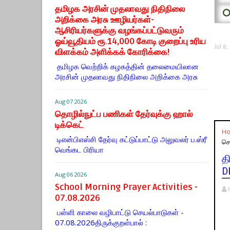
தமிழக அரசின் முதலாவது நிதிநிலை
⭕
அறிக்கை அரசு ஊழியர்கள்-
ஆசிரியர்களுக்கு வழங்கப்பட்டுவரும்
ஓய்வூதியம் ரூ.14,000 கோடி குறைப்பு உரிய
Jul 8
விளக்கம் அளிக்கக் கோரிக்கை!
தமிழக வெற்றிக் கழகத்தின் தலைமையிலான
அரசின் முதலாவது நிதிநிலை அறிக்கை அரசு
Aug 07 2026
தொழில்நுட்ப பணிகள் தேர்வுக்கு ஹால் ​
டிக்கெட்
H
டிஎன்​பிஎஸ்சி தேர்வு கட்​டுப்​பாட்டு அலு​வலர் ப.ஸ்ரீ
செ
வெங்கட பிரியா
த
D
Aug 06 2026
School Morning Prayer Activities -
07.08.2026
பள்ளி காலை வழிபாட்டு செயல்பாடுகள் -
07.08.2026திருக்குறள்பால் :